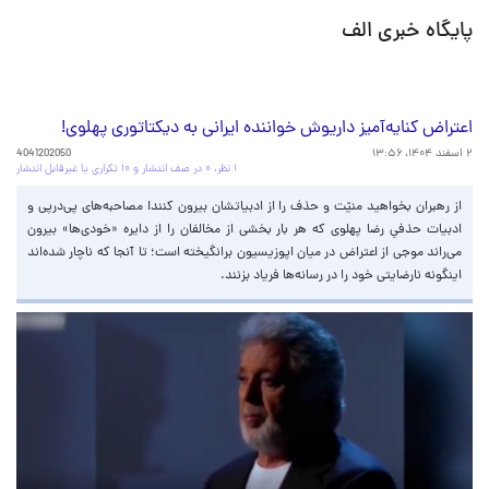
پایگاه خبری الف
اعتراض کنایه‌آمیز داریوش خواننده ایرانی به دیکتاتوری پهلوی!
۲ اسفند ۱۴۰۴، ۱۳:۵۶
4041202050
۱ نظر، ۰ در صف انتشار و ۱۰ تکراری یا غیرقابل انتشار
از رهبران بخواهید منیّت و حذف را از ادبیاتشان بیرون کنند! مصاحبه‌های پی‌درپی و
ادبیات حذفیِ رضا پهلوی که هر بار بخشی از مخالفان را از دایره «خودی‌ها» بیرون
می‌راند موجی از اعتراض در میان اپوزیسیون برانگیخته است؛ تا آنجا که ناچار شده‌اند
اینگونه نارضایتی خود را در رسانه‌ها فریاد بزنند.