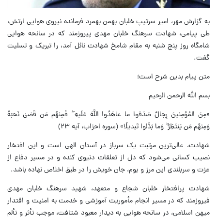
به گزارش مهر، امیر سرتیپ خلبان بهمن بهمرد فرمانده نیروی هوایی ارتش،
طی پیامی، شهادت سرهنگ خلبان مهدی پیروزمند که در سانحه هوایی
شامگاه روز پنج شنبه به مقام شامخ شهادت نائل آمد، را تبریک و تسلیت
گفت.
متن پیام بدین شرح است؛
بسم الله الرحمن الرحیم
«مِنَ المُؤمِنینَ رِجالٌ صَدَقوا ما عاهَدُوا اللَّهَ عَلَیهِ ۖ فَمِنهُم مَن قَضیٰ نَحبَهُ
وَمِنهُم مَن یَنتَظِرُ ۖ وَما بَدَّلوا تَبدیلًا» (سوره احزاب، آیه ۲۳)
شهادت، عالی‌ترین مرتبت یک سرباز در آستان الهی است و این افتخار
نصیب کسانی می‌شود که دل از تعلقات دنیوی کنده و در مسیر دفاع از
عزت و سربلندی این مرز و بوم، جان خویش را در طبق اخلاص نهاده باشد.
شهادت پرافتخار خلبان شجاع و متعهد، شهید سرهنگ خلبان مهدی
فیروزمند که در مسیر انجام مأموریت آموزشی و خدمت به امنیت و اقتدار
میهن اسلامی، در سانحه هوایی به دیدار معبود شتافت، موجب تأثر و تألم