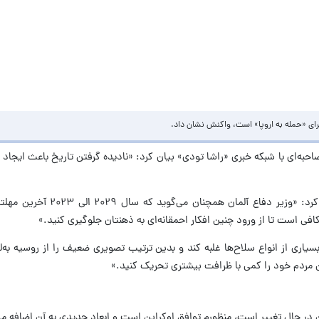
برای «حمله به اروپا» است، واکنش نشان داد.
احبه‌ای با شبکه خبری «راشا تودی» بیان کرد: «نادیده گرفتن تاریخ باعث ایجاد
لاوروف با اشاره به ادعای «بور
کافی است تا از ورود چنین افکار احمقانه‌ای به ذهنتان جلوگیری کنید.»
اری از انواع سلاح‌ها غلبه کند و بدین ترتیب تصویری ضعیف را از روسیه به‌لح
ردم خود را کمی با ظرافت بیشتری تحریک کنید.»
ن در حال تغییر است، منظورم توافق اوکراین است و ابعاد جدیدی به آن اضافه 