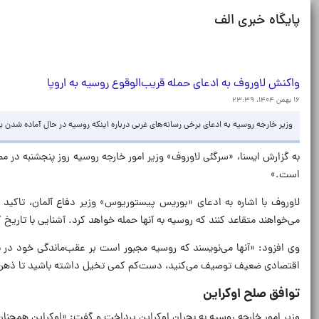
پایگاه خبری الف
واکنش لاوروف به ادعای حمله قریب‌الوقوع روسیه به اروپا
۱۶ بهمن ۱۴۰۴، ۲۳:۳۹
وزیر خارجه روسیه به ادعای برخی رسانه‌های غربی درباره اینکه روسیه در حال آماده شدن 
به گزارش ایسنا، «سرگئی لاوروف» وزیر امور خارجه روسیه روز پنجشنبه در مص
است.»
می‌خواهند متقاعد کنند که روسیه به آنها حمله خواهد کرد. آشنایی با تاریخ 
وی افزود: «آنها می‌نویسند که روسیه مجبور است بر عقب‌ماندگی خود در بسی
اقتصادی ضعیف توصیف می‌کنید، دست‌کم کمی تخیل داشته باشید تا ذهن م
توافق صلح اوکراین
وزیر امور خارجه روسیه به بحران اوکراین پرداخت و گفت: «اوکراین همچنا