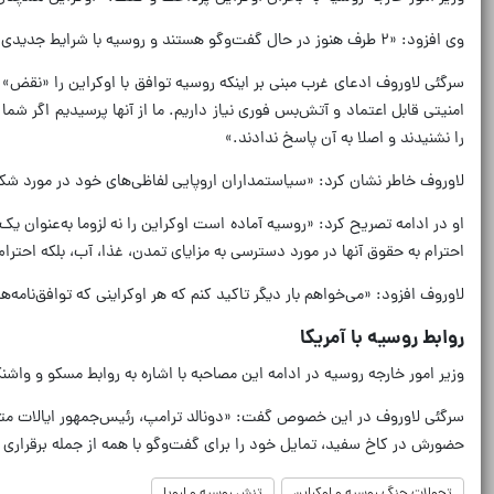
وی افزود: «۲ طرف هنوز در حال گفت‌وگو هستند و روسیه با شرایط جدیدی مواجه می‌شود که باید آنها را بررسی کند.»
سرگئی لاوروف ادعای غرب مبنی بر اینکه روسیه توافق با اوکراین را «نقض
امنیتی قابل اعتماد و آتش‌بس فوری نیاز داریم. ما از آنها پرسیدیم اگر ش
را نشنیدند و اصلا به آن پاسخ ندادند.»
لاوروف خاطر نشان کرد: «سیاستمداران اروپایی لفاظی‌های خود در مورد شک
او در ادامه تصریح کرد: «روسیه آماده است اوکراین را نه لزوما به‌عنوان ی
احترام به حقوق آنها در مورد دسترسی به مزایای تمدن، غذا، آب، بلکه احتر
لاوروف افزود: «می‌خواهم بار دیگر تاکید کنم که هر اوکراینی که توافق‌نامه‌
روابط روسیه با آمریکا
وزیر امور خارجه روسیه در ادامه این مصاحبه با اشاره به روابط مسکو و وا
سرگئی لاوروف در این خصوص گفت: «دونالد ترامپ، رئیس‌جمهور ایالات متحد
حضورش در کاخ سفید، تمایل خود را برای گفت‌وگو با همه از جمله برقراری