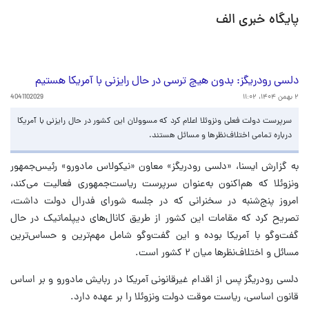
پایگاه خبری الف
دلسی رودریگز: بدون هیچ ترسی در حال رایزنی با آمریکا هستیم
۲ بهمن ۱۴۰۴، ۱۱:۰۲
4041102029
سرپرست دولت فعلی ونزوئلا اعلام کرد که مسوولان این کشور در حال رایزنی با آمریکا
درباره تمامی اختلاف‌نظرها و مسائل هستند.
به گزارش ایسنا، «دلسی رودریگز» معاون «نیکولاس مادورو» رئیس‌جمهور
ونزوئلا که هم‌اکنون به‌عنوان سرپرست ریاست‌جمهوری فعالیت می‌کند،
امروز پنج‌شنبه در سخنرانی که در جلسه شورای فدرال دولت داشت،
تصریح کرد که مقامات این کشور از طریق کانال‌های دیپلماتیک در حال
گفت‌وگو با آمریکا بوده و این گفت‌وگو شامل مهم‌ترین و حساس‌ترین
مسائل و اختلاف‌نظرها میان ۲ کشور است.
دلسی رودریگز پس از اقدام غیرقانونی آمریکا در ربایش مادورو و بر اساس
قانون اساسی، ریاست موقت دولت ونزوئلا را بر عهده دارد.