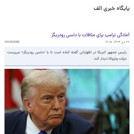
پایگاه خبری الف
آمادگی ترامپ برای ملاقات با دلسی رودریگز
۲۲ دی ۱۴۰۴، ۱۶:۱۵
4041022069
رئیس جمهور آمریکا در اظهاراتی گفته آماده است تا با «دلسی رودریگز» سرپرست
دولت ونزوئلا دیدار کند.