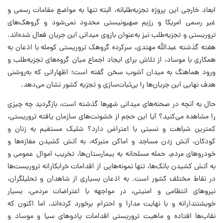
ابعاد خارجی این پروژه تجزیه‌طلبانه، البته تنها به مواضع مقامات رسمی و
غیر رسمی امریکا و رژیم صهیونیستی محدود نمی‌شود و گروهک‌های
تروریستی و تجزیه‌طلب نیز به‌عنوان بازوی میدانی این جریان فعال شده‌اند.
هفته گذشته عبدالله مهتدی، سرکرده گروهک تروریستی کومله با اذعان به
همکاری با موساد، از تلاش برای ایجاد اجماع میان گروه‌های تجزیه‌طلب و
ورود هماهنگ به میدان آشوب سخن گفته است؛ اظهاراتی که به‌روشنی
هدف نهایی این جریان‌ها را بی‌ثبات‌سازی و تجزیه کشور نشان می‌دهد.
حال به آنچه در صحنه‌های میدانی شهر‌ها گذشته است، بازگردید چه چیزی
را مشاهده می‌کنید؟ آیا این حجم از خشونت‌های سازمان یافته تروریستی،
کمترین شباهت و نسبتی با اعتراض دارد؟ شلیک مستقیم به زنان و
کودکان، آتش زدن مساجد و اماکن متبرکه، به آتش کشیدن مغازه‌ها و
خودرو‌های مردم، حمله مسلحانه به بیمارستان‌ها، تخریب اموال عمومی و
به آتش کشیدن بانک‌ها، تنها نمونه‌هایی از اقدامات خرابکارانه تروریست‌ها
در نقاط مختلف کشور است. به اذعان بسیاری از شاهدان و تحلیلگران،
نیرو‌های انتظامی و امنیتی، در مواجهه با اعتراضات مردمی، بسیار
خویشتندارانه و با نهایت مدارا و احترام برخورد کرده‌اند، اما اکنون که
نقاب‌ها افتاده و ماهیت تروریستی اقدامات پادو‌های سیا و موساد و