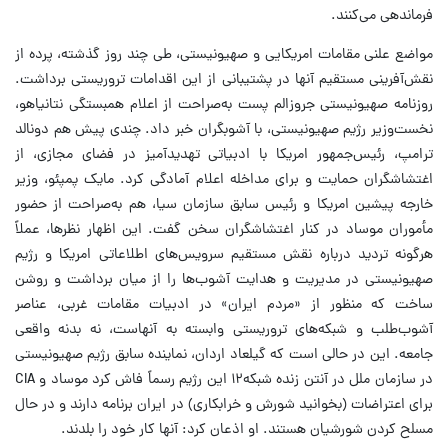
فرماندهی می‌کنند.
مواضع علنی مقامات امریکایی و صهیونیستی، طی چند روز گذشته، پرده از
نقش‌آفرینی مستقیم آنها در پشتیبانی از این اقدامات تروریستی برداشت.
روزنامه صهیونیستی جروزالم پست به‌صراحت از اعلام همبستگی نتانیاهو،
نخست‌وزیر رژیم صهیونیستی، با آشوبگران خبر داد. چندی پیش هم دونالد
ترامپ، رئیس‌جمهور امریکا با ادبیاتی تهدیدآمیز در فضای مجازی، از
اغتشاشگران حمایت و برای مداخله اعلام آمادگی کرد. مایک پمپئو، وزیر
خارجه پیشین امریکا و رئیس سابق سازمان سیا، هم به‌صراحت از حضور
مأموران موساد در کنار اغتشاشگران سخن گفت. این اظهار نظرها، عملاً
هرگونه تردید درباره نقش مستقیم سرویس‌های اطلاعاتی امریکا و رژیم
صهیونیستی در مدیریت و هدایت آشوب‌ها را از میان برداشت و روشن
ساخت که منظور از «مردم ایران» در ادبیات مقامات غربی، عناصر
آشوب‌طلب و شبکه‌های تروریستی وابسته به آنهاست، نه بدنه واقعی
جامعه. این در حالی است که گیلعاد اردان، نماینده سابق رژیم صهیونیستی
در سازمان ملل در آنتن زنده شبکه۱۲ این رژیم رسماً فاش کرد موساد و CIA
برای اعتراضات (بخوانید شورش و خرابکاری) در ایران برنامه دارند و در حال
مسلح کردن شورشیان هستند. او اذعان کرد: آنها کار خود را بلدند.