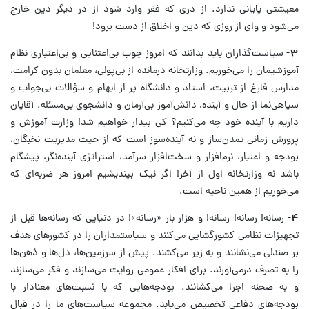
معیشتی پایانی ندارد. از دری که فقر وارد شود از در دیگر دین خارج
می‌شود و وای از روزی که دین و اخلاق از دست برود!
۳-
سیاست‌گذاران باید بدانند که امروز چوب بی‌اعتنایی و بی‌اعتباری نظام
آموزشیمان را می‌خوریم. وزارتخانه درمانده از بی‌پولی، معلمان بدون کرامت،
مدارس فارغ از تربیت، استاد و دانشگاه پر از ابهام و سؤالات بی‌جواب و
سیاهی‌نما از حال و آینده، دانش‌آموز بی‌آرمان و دانشجوی بی‌مسئله. آقایان
داریم با آینده خود چه می‌کنیم؟ کی بیدار خواهیم شد! وزارت آموزش ‌و
پرورش زمانی تمدن‌ساز و نه آینده‌سوز است که از حیث مدیریت نخبگان،
بودجه و اعتبار، نرم‌افزار و سخت‌افزار سرآمد، استراتژی آینده‌نگر، پیشگام
باشد نه وزارتخانه اول از آخر! اگر نیک بیندیشیم امروز هر ضربه‌ای که
می‌خوریم از همین ناحیه است.
۴-
رسانه! رسانه! رسانه! و هزار بار «رسانه»! در دنیایی که رسانه‌ها قبل از
تجهیزات نظامی کشورگشایی می‌کنند و سیاستمداران را در کشورهای هدف
بر صندلی می‌نشانند و به زیر می‌کشند. پیش از سرزمین‌ها، دل‌ها و ذهن‌ها
را به تصرف درمی‌آورند. برای افکار عمومی روایت می‌سازند و فکر می‌سازند
و به صحنه اجرا می‌کشانند. بودجه‌هایی که با نسبت‌های معنادار با
بودجه‌های دفاعی تخصیص می‌یابد. مجموعه سیاست‌های ما را در قبال