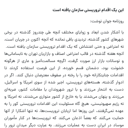
این یک اقدام تروریستی سازمان یافته است
روزنامه جوان نوشت:
‌با آشکار شدن ابعاد و زوایای مختلف آنچه طی چندروز گذشته در برخی
شهر‌های کشور گذشته، تردیدی باقی نمانده که آنچه اکنون در جریان است،
نه اعتراض و حتی اغتشاش که یک اقدام تروریستی سازمان یافته است.
آنچه هفته گذشته­ در قالب اعتراض اصناف و بازاریان تهران به نابسامانی‌ها
و نوسانات بازار ارز صورت گرفت، اگرچه مسالمت‌آمیز و عاری از هرگونه
خشونت بود، دشمنان قسم خورده، از این فرصت استفاده کردند تا
اقدامات جنایتکارانه خود را با رخنه در صفوف معترضان دنبال کنند. اگر در
ادوار گذشته، هسته‌های تروریستی، اجیر شده از سوی امریکا و اسرائیل،
دست به انتحار می‌زدند و با ترور شهروندان یا مقامات کشور، ضربه‌ای
می‌زدند و پنهان می‌شدند یا به خارج از کشور متواری می‌شدند، نه امریکا و
نه رژیم صهیونیستی، هیچ گاه مسئولیت این اقدامات تروریستی کور را به
عهده نمی‌گرفتند، این روز‌ها اما اربابان تروریست‌ها، نه تنها آشکارا از آنها
حمایت می‌کنند که بعضاً اذعان می‌کنند که تروریست‌ها در کنار مأموران
موساد در ایران دست به عملیات می‌زنند. به عبارت دیگر میدان ترور را