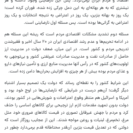
اقتصاد و مردم ایران برمی‌گردد. پس این نارضایتی وجود داشته و هر
نیشتری که به هر بهانه‌ای به این دمل چرکی زده شده، فوران کرده است؛
یک روز به بهانه بنزین، یک روز در اعتراض به نتیجه انتخابات و یک روز
اعتراض به گرانی‌ها بوده است. پس مسئله اول نارضایتی است.
مسئله دوم تشدید مشکلات اقتصادی مردم است که ریشه این مسئله هم
در ادامه تحریم‌ها و عدم رشد اقتصادی ایران در ۲۰ سال اخیر و فقیرشدن
تدریجی مردم و کشور است. در این میان، ضعف دولت در مدیریت ارز
حاصل از صادرات نفت و مدیریت صادرات غیرنفتی کشور و بی‌توجهی به
اولویت‌های کشور که در رأس آنها مدیریت منابع ارزی و تأمین نیاز‌های دارو
و غذای مردم بوده بیش از هر چیزی به افزایش بحران‌ها دامن زده است.
این شرایط کشور را به نقطه‌ای رساند که دولت یک تصمیم بسیار اشتباه
دیگر گرفت؛ آن‌هم درست در شرایطی که نارضایتی‌ها در اوج خود بود و
آمریکا و اسرائیل هم منتظر وقوع اعتراضات و شورش‌هایی در کشور بودند،
دولت بدون تمهید مقدمات لازم ارز ترجیحی برای کالا‌های اساسی را حذف
کرد و مردم با جهش غیرقابل تصوری در قیمت کالا‌های ضروری خود مثل
مرغ، تخم‌مرغ، لبنیات و روغن مواجه شدند. این از عجایب روزگار است که
دولتی که در تعدیل قیمت بنزین آن‌قدر محتاطانه قدم برمی‌دارد چطور در