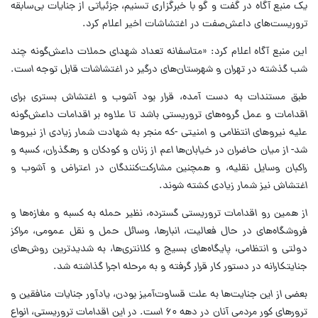
یک منبع آگاه در گفت و گو با خبرگزاری تسنیم، جزئیاتی از جنایات بی‌سابقه
تروریست‌های داعش‌صفت در اغتشاشات اخیر اعلام کرد.
این منبع آگاه اعلام کرد:
«متاسفانه تعداد شهدای حملات داعش‌گونه چند
شب گذشته در تهران و شهرستان‌های درگیر در اغتشاشات قابل توجه است.
طبق مستندات به دست آمده، قرار بود آشوب و اغتشاش بستری برای
اقدامات و عمل گروه‌های تروریستی باشد تا علاوه بر اقدامات داعش‌گونه
علیه نیروهای انتظامی و امنیتی -که منجر به شهادت شمار زیادی از نیروها
شد- از میان حاضران در خیابان‌ها اعم از زنان و کودکان و رهگذران، کسبه و
راکبان وسایل نقلیه، و همچنین مشارکت‌کنندگان در اعتراض و آشوب و
اغتشاش نیز شمار زیادی کشته شوند.
از همین رو اقدامات تروریستی گسترده، نظیر حمله به کسبه و مغازه‌ها و
فروشگاه‌های در حال فعالیت، انبارها، وسائل حمل و نقل عمومی، مراکز
دولتی و انتظامی، پایگاه‌های بسیج و کلانتری‌ها، به شدیدترین روش‌های
جنایتکارانه در دستور کار قرار گرفته و به مرحله اجرا گذاشته شد.
بعضی از این جنایت‌ها به علت قساوت‌آمیز بودن، یادآور جنایات منافقین و
ترورهای کور مردمی آنان در دهه ۶۰ است. در این اقدامات تروریستی، انواع