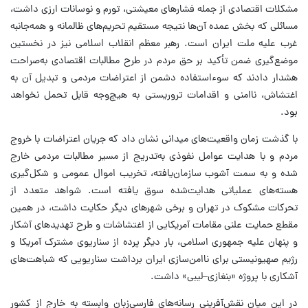
مشکلات اقتصادی از جمله فشارهای معیشتی، تورم و نوسانات ارزی داشت،
مسائلی که بخش عمده آن‌ها نتیجه مستقیم تحریم‌های ظالمانه و همه‌جانبه
غرب علیه ملت ایران است. رهبر معظم انقلاب اسلامی نیز در نخستین
موضع‌گیری ضمن تأکید بر حق مردم در طرح مطالبات اقتصادی به‌صراحت
هشدار دادند که سوءاستفاده دشمن از اعتراضات مردمی و تبدیل آن به
اغتشاش، ناامنی و اقدامات تروریستی به هیچ‌وجه قابل تحمل نخواهد
بود.
با گذشت زمان واقعیت‌های میدانی نشان داد که جریان اعتراضات با خروج
مردم و با هدایت عوامل نفوذی به‌تدریج از مسیر مطالبات مردمی خارج
شده و به سمت آشوب سازمان‌یافته، تخریب اموال عمومی و شکل‌گیری
هسته‌های عملیاتی هدایت‌شده سوق یافته است. شواهد متعدد از
تحرکات مشکوک در تهران و برخی شهرهای دیگر حکایت داشت، در همین
مقطع حمایت علنی مقامات آمریکایی از اغتشاشات و طرح تهدیدهای آشکار
و پنهان علیه جمهوری اسلامی، بار دیگر پرده از سناریوی مشترک آمریکا و
رژیم صهیونیستی برای ناامن‌سازی ایران برداشت سناریویی که شباهت‌های
آشکاری با پروژه «بنغازی–لیبی» داشت.
در این میان نقش‌آفرینی رسانه‌های فارسی‌زبان وابسته به خارج از کشور