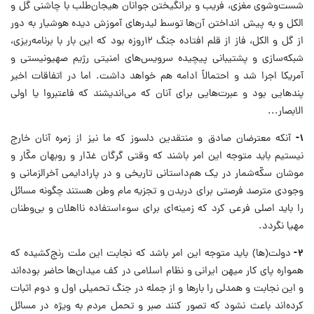
شست‌وشوی مغزی، فریب و برانگیختن جوانان هیجان‌طلب با چاشنی گل و
الکل و به پیش انداختن آن‌ها توسط لیدرهای آموزش دیده‌ هوشیار به ‌دور
از گل و الکل، فاز از قلم‌ افتاده جنگ ۱۲روزه بود که این بار با برنامه‌ریزی،
شبکه‌سازی و پشتیبانی پیچیده سرویس‌های امنیتی رژیم صهیونیستی و
آمریکا اجرا شد و احتمالاً ادامه هم خواهد داشت. اما در اتفاقات اخیر
پندهایی بود و عبرت‌هایی برای آنان که می‌اندیشند که فاعتبروا یا اولی
الابصار...
۱-
آنکه معترضان صادق و منتقدین دلسوز که ما نیز از زمره آنان خارج
نیستیم باید متوجه این امر باشند که وقتی گرگان غدّار و روبهان مکّار و
موشان سکّه‌شمار در یک هم‌داستانی تاریخی و در پارادایمی آخرالزمانی و
وجودی مترصد فرصتی برای دریدن و تجزیه مام وطن هستند چگونه مسائل
را باید اصلی فرعی کرد که زمینه‌ای برای سوءاستفاده نااهلان و بی‌وطنان
مهیا نگردد.
۲-
دولت(ها) باید متوجه این امر باشد که نجابت این ملت رنج‌کشیده که
همواره پای ‌کار میهن ایرانی و نظام اسلامی در کف میدان‌ها حاضر بوده‌اند
و این نجابت و همدلی را بارها و از جمله در جنگ تحمیلی اول و دوم اثبات
کرده‌اند باعث نشود که تصور کنند صبر و تحمل مردم به ویژه در مسائل