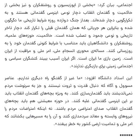
اجتماعی، بیان کرد:
«بخشی از اپوزیسیون و روشنفکران و نیز بخشی از
حاکمیت و گفتمان انقلاب دچار نوعی اینرسی گفتمانی هستند و به
تکرارگویی دچار شده‌اند. بعداز جنگ دوازده روزه شرایط تاریخی ما دگرگون
شده و بنابراین هر جریانی که همان گفتمان قبلی را تکرار کند دچار تاخر
تاریخی و نوعی جمود و تصلب شده است. حاکمیت، حوزه‌های علمیه،
روشنفکران و دانشگاهیان باید متناسب با شرایط کنونی گفتمان خود را به
روزرسانی کنند. مساله‌ی محوری انسجام ملی، امر ملی و مراقبت از ایران
است. زمین بازی ما ایران است. اگر ایران آسیب ببیند کنشگران سیاسی و
اجتماعی زمینی برای بازیگری ندارند».
این استاد دانشگاه افزود:
«ما غیر از گفتگو راه دیگری نداریم. عناصر
مسوول و آگاه که دنبال قدرت و ثروت نیستند و جز به سرنوشت مردم
نمی‌اندیشند باید گفتمان‌سازی کنند. به ویژه بچه‌های گفتمان انقلاب باید
بر این اینرسی گفتمانی غلبه کنند. در حوزه معیشتی هم باید بچه‌های
گفتمان انقلاب صدای اعتراضی مردم باشند. نه اینکه اعتراضات مردم را
نیروهای وابسته و معاند سردمداری کنند و آن را به مسیرهایی بکشانند که
امر ملی و تمامیت ارضی کشور به خطر بیفتد».
******