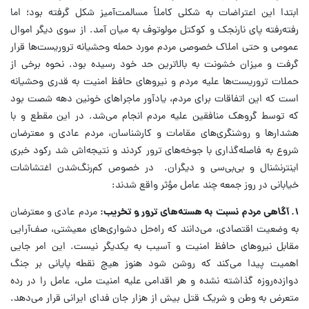
ابتدا این اعتراضات به شکلی کاملاً مسالمت‌آمیز شکل گرفته بود؛ اما
رفته‌رفته پای نارنجک و کوکتل مولوتوف به میان آمد. از سوی دیگر اموال
عمومی و حتی املاک خصوصی مردم مورد حمله وحشیانه تروریست‌ها قرار
گرفت و میزان خشونت به بالاترین حد خود رسیده بود. نحوه برخی از
حملات تروریست‌ها علیه مردم و نیرو‌های حافظ امنیت به قدری وحشیانه
است که این اتفاقات برای مردم، یادآور ماجرا‌های خونین دهه شصت بود
که توسط گروهک منافقین علیه مردم انجام می‌شد. در این مقطع و با
هشدار‌ها و روشنگری‌های مقامات و کارشناسان، مردم عادی و معترضان
شروع به فاصله‌گذاری با جوخه‌های ترور کردند و نتیجه‌اش شد رکود خبری
اینترنشنال و بی‌بی‌سی و دیگران. در خصوص کم‌رنگ‌شدن اغتشاشات
خیابانی در روز جمعه چند عامل مؤثر واقع شدند:
۱. آگاهی مردم نسبت به هسته‌های ترور و تخریب:
مردم عادی و معترضان
به وضعیت اقتصادی، می‌دانند که راه‌حل دشواری‌های معیشتی، صف‌آرایی
مقابل نیرو‌های حافظ امنیت و آسیب به یکدیگر نیست. این امر جایی
اهمیت پیدا می‌کند که روشن شود هنوز هیچ نقطه پایانی بر جنگ
دوازده‌روزه گذاشته نشده و هر اقدامی علیه امنیت ملی، عامل را در رده
متعرض به وطن و شریک قتل بیش از هزار جان فدای ایرانی قرار می‌دهد.