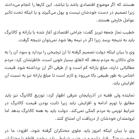
هستند که اگر موضوع اقتصادی باشد یا نباشد، این کارها را انجام می‌دادند
زیرا تصمیم در دست خودشان نیست و پول می‌گیرند و یا اینکه تحت تاثیر
عوامل خارجی هستند.
خطیب نماز جمعه تبریز گفت: جراحی اقتصادی آغاز شده با یارانه و کالابرگ
باید به نتیجه برسد زیرا اگر در نیمه رها شود نمی‌توان نتیجه گرفت.
وی با بیان اینکه دولت تصمیم گرفته تا ارز ترجیحی را بردارد و سود آن را به
جای دلالان به مردم بدهد که اتفاق بسیار خوبی است، خاطرنشان کرد: مردم
مطالباتی دارند، مبلغ یارانه کم است و از طرفی اگر ارز برداشته شود قیمت
اجناس به طور طبیعی بالا می‌رود و لازم است تا مبلغ یارانه نیز به نسبت آن
افزایش یابد.
نماینده ولی فقیه در آذربایجان شرقی اظهار کرد: توزیع کالابرگ نیز باید
مطابق با تورم ادامه و افزایش یابد زیرا ثابت بودن قیمت کالابرگ در
شرایط تورمی به مردم کمکی نمی‌کند. دولت باید به همه کالابرگ بدهد اما
ثروتمندان خودشان از دریافت آن امتناع کنند.
وی با بیان اینکه امروز باید جلوی محتکران گرفته شود، افزود: ما در
وضعیت جنگی قرار داریم و در چنین شرایطی باید برخورد قاطع با محتکران