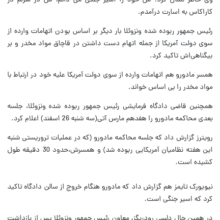
وی خاطر نشان کرد: من خود را اسیر جنگی می دانم، من در منزلم در
کاراکاس به اسارت درآمدم.
رئیس جمهور ربوده شده ونزوئلا بار دیگر بر اساس بودن اتهامات وارده از
سوی دولت آمریکا از جمله اتهام دست داشتن در قاچاق مواد مخدر و بر
بیگناهی‌اش تاکید کرد.
همسر مادورو هم اتهامات وارده از سوی دولت آمریکا علیه خود در ارتباط با
مواد مخدر را بی اساس خواند.
همچنین قاضی دادگاه فرمایشی رئیس جمهور ربوده شده ونزوئلا، جلسه
بعدی محاکمه مادورو را هفدهم مارس آتی(سه شنبه 26 اسفند) اعلام کرد.
رویترز گزارش داد که جلسه محاکمه مادورو (که در عملیات تروریستی شنبه
این هفته نظامیان آمریکایی ربوده شد) و همسرش،‌حدود 30 دقیقه طول
کشیده است.
نیویورک تایمز هم گزارش داد که مادورو هنگام خروج از سالن دادگاه تاکید
کرد که اسیر جنگی است.
در همین حال دلسی رودریگز، معاون رئیس جمهور ونزوئلا پس از بازداشت