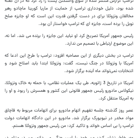
ترامپ گزارش منتشر شده از سوی واشنگتن پست را رد کرد که در آن گفته
شده بود، دلیل خودداری ترامپ از حمایت از ماریا کورینا ماچادو رهبر
مخالفان ونزوئلا برای در دست گرفتن قدرت این است که او جایزه صلح
نوبل را برده است، جایزه ای که ترامپ خواستار آن بود.
رئیس جمهور آمریکا تصریح کرد او نباید این جایزه را برنده می شد. اما نه،
این موضوع ارتباطی با تصمیم من ندارد.
ترامپ در بخش دیگری از این مصاحبه افزود: ترامپ با طرح این ادعا که
آمریکا با ونزوئلا در جنگ نیست، گفت: ونزوئلا ابتدا باید اصلاح شود و
انتخابات نمی‌تواند ماه آینده برگزار شود.
آمریکا در تاریخ 3 ژانویه، طی یک عملیات نظامی، با حمله به خاک ونزوئلا،
نیکولاس مادورو رئیس جمهور قانونی این کشور و همسرش را ربود و او را
به آمریکا منتقل کرد.
عصر روز گذشته جلسه تفهیم اتهام مادورو برای اتهامات مربوط به قاچاق
مواد مخدر در نیویورک برگزار شد. مادورو در این دادگاه اتهامات دولت
ترامپ را بی اساس خواند و تاکید کرد: من رئیس جمهور ونزوئلا هستم.