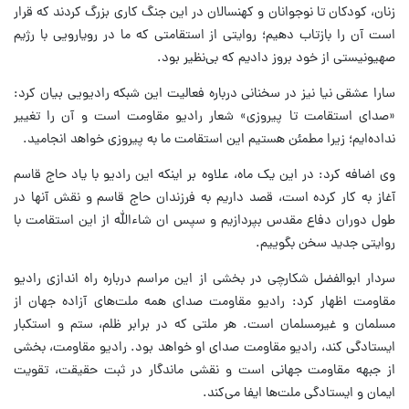
زنان، کودکان تا نوجوانان و کهنسالان در این جنگ کاری بزرگ کردند که قرار
است آن را بازتاب دهیم؛ روایتی از استقامتی که ما در رویارویی با رژیم
صهیونیستی از خود بروز دادیم که بی‌نظیر بود.
سارا عشقی نیا نیز در سخنانی درباره فعالیت این شبکه رادیویی بیان کرد:
«صدای استقامت تا پیروزی» شعار رادیو مقاومت است و آن را تغییر
نداده‌ایم؛ زیرا مطمئن هستیم این استقامت ما به پیروزی خواهد انجامید.
وی اضافه کرد: در این یک ماه، علاوه بر اینکه این رادیو با یاد حاج قاسم
آغاز به کار کرده است، قصد داریم به فرزندان حاج قاسم و نقش آنها در
طول دوران دفاع مقدس بپردازیم و سپس ان شاءالله از این استقامت با
روایتی جدید سخن بگوییم.
سردار ابوالفضل شکارچی در بخشی از این مراسم درباره راه اندازی رادیو
مقاومت اظهار کرد: رادیو مقاومت صدای همه ملت‌های آزاده جهان از
مسلمان و غیرمسلمان است. هر ملتی که در برابر ظلم، ستم و استکبار
ایستادگی کند، رادیو مقاومت صدای او خواهد بود. رادیو مقاومت، بخشی
از جبهه مقاومت جهانی است و نقشی ماندگار در ثبت حقیقت، تقویت
ایمان و ایستادگی ملت‌ها ایفا می‌کند.