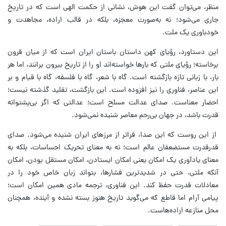
منظر، می‌توان گفت این هوش، نشانی از حکمت الهی است که در تاریخ
جاری می‌شود؛ نه به‌صورت معجزه، بلکه در قالب اراده، مجاهدت و
خودباوری یک ملت.
این دستاورد، رؤیای کهن داستان باستان ایران است که از میان قرون
برخاسته؛ رؤیای ملتی که بارها خواسته‌اند او را از تاریخ بیرون برانند، اما هر
بار، با زبانی تازه بازگشته است. گاه با شعر، گاه با فلسفه، گاه با قیام و بر
این عناصر، فناوری را نیز افزوده است. این بازگشت، تقلید گذشته نیست؛
احضار معناست. صدای عدالت مسلح است؛ عدالتی که اگر بی‌پشتوانه
قدرت باشد، در جهان بی‌رحم معاصر شنیده نمی‌شود.
از این روست که این صدا، فراتر از مرزهای ایران شنیده می‌شود. صدای
قدرقدرت مستضعفان عالم است؛ نه به معنای تحریک احساسات، بلکه به
معنای یادآوری یک امکان یعنی امکان ایستادن، امکان مستقل بودن، امکان
آنکه ملتی، حتی در شدیدترین فشارها، بتواند زبان خاص خود را در
معادلات قدرت حفظ کند. این فناوری، ترجمه مادی همین امکان است؛
پیامی آرام اما قاطع که می‌گوید تاریخ هنوز بسته نشده و آینده، همچنان
محل منازعه اراده‌هاست.