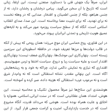
ایران، صرفاً یک جهش فنی یا دستاورد صنعتی نیست. این ارتقا، زبانی
است که تاریخ با آن سخن می‌گوید. پیامی درخشان و رخشان دارد، نه از
جنس هیاهو، بلکه از جنس اطمینان و افتخار. صدایی که در وهله نخست
نه برای تهدید، که برای تثبیت معنا برخاسته است. این صدا، صدای انقلاب
اسلامی است، آنگاه که از سطح سیاست روزمره عبور می‌کند و به لایه‌های
عمیق هویت تاریخی و تمدنی ایرانیان پیوند می‌خورد.
در این فناوری، روح حماسی ایران موج می‌زند؛ همان روحی که پیش از آنکه
در قالب دولت‌ها و مرزها تعریف شود، در حافظه اسطوره‌ای این سرزمین
زیسته است. پنهان‌کاری این موشک‌ها، پنهان‌کاری ضعف نیست؛ پنهان‌کاری
اقتدار است و علیه سیاست ریا و دروغ، سیاست اختفا و ترس صهیونیسم.
اقتداری که نیازی به نمایش دائمی ندارد، چراکه به خود و به ریشه‌هایش
آگاه است. این پنهانیِ مقتدر، نشانه استقلالی است که نه وام‌دار شرق
است و نه مرعوب غرب؛ استقلالی که هزینه داده، صبر کرده و آموخته است.
هوشمندی این سلاح‌ها نیز صرفاً محصول تکنیک و محاسبه نیست. این
هوش، امتداد همان عقلانیتی است که در سنت ایرانی_اسلامی، همواره با
اخلاق و غایت همراه بوده است. هوشی که می‌داند قدرت، آنگاه مشروع
است که در خدمت بازدارندگی، امنیت و کرامت جمعی قرار گیرد. از این