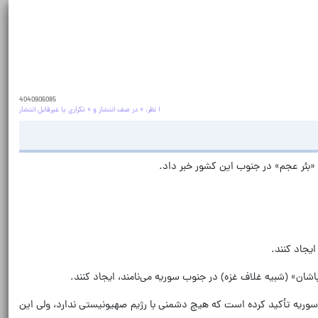
4040906085
۱ نظر، ۰ در صف انتشار و ۰ تکراری یا غیرقابل انتشار
اشان» (شبیه غلاف غزه) در جنوب سوریه می‌نامند، ایجاد کنند.
سوریه تأکید کرده است که هیچ دشمنی با رژیم صهیونیستی ندارد، ولی این