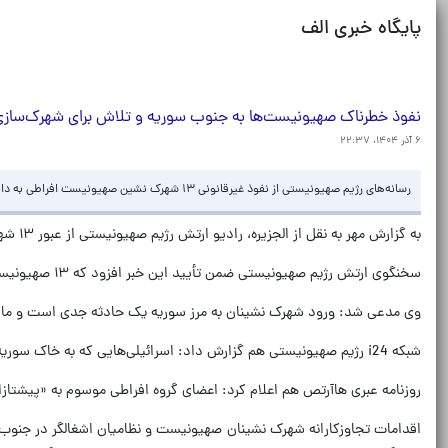
پایگاه خبری الف
نفوذ خطرناک صهیونیست‌ها به جنوب سوریه و تلاش برای شهرک‌سا
۶ آذر ۱۴۰۴، ۲۲:۳۷
رسانه‌های رژیم صهیونیستی از نفوذ غیرقانونی ۱۳ شهرک نشین صهیونیست افراطی به داخل خاک سوریه و تلاش برای احداث یک شهرک اشغالی خبر دادند.
به گزارش مهر به نقل از الجزیره، رادیو ارتش رژیم صهیونیستی از عبور ۱۳ شهرک نشین صهیونیست از مرزهای سوریه و نفوذ آنها به دو منطقه «جبل الشیخ» و «بئر عجم» در جنوب این کشور خبر داد.
سخنگوی ارتش رژیم صهیونیستی ضمن تأیید این خبر افزود که ۱۳ صهیونیست متجاوز، سلامت به داخل سرزمین‌های اشغالی بازگردانده شدند.
وی مدعی شد: ورود شهرک نشینان به مرز سوریه یک حادثه جدی است و ما آن
شبکه i24 رژیم صهیونیستی هم گزارش داد: اسرائیلی‌هایی که به خاک سوریه نفوذ کردند، شهرک‌نشینانی هستند که تلاش می‌کنند یک شهرک جدید در سوریه ایجاد کنند.
روزنامه عبری هاآرتص هم اعلام کرد: اعضای گروه افراطی موسوم به «پیشتازان
اقدامات تجاوزکارانه شهرک نشینان صهیونیست و نظامیان اشغالگر در جنوب 