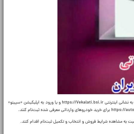
به گزارش روابط‌عمومی بانک صادرات ایران، مشتریان این بانک می‌توانند از روز یکشنبه 2 آذرماه آبان‌ماه تا پایان روز یکشنبه 9 آذرماه با مراجعه سامانه وکالتی به نشانی اینترنتی https://Vekalati.bsi.ir و یا ورود به اپلیکیشن «سپینو»