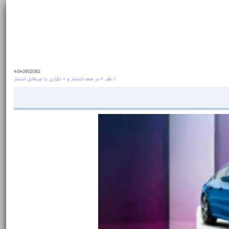
4040902082
۱ نظر، ۰ در صف انتشار و ۰ تکراری یا غیرقابل انتشار