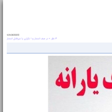
4040830013
۴ نظر، ۰ در صف انتشار و ۱ تکراری یا غیرقابل انتشار