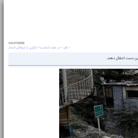
4040729089
۱ نظر، ۰ در صف انتشار و ۰ تکراری یا غیرقابل انتشار
یین دست انتقال دهند.