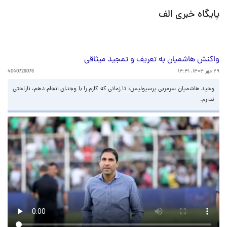
پایگاه خبری الف
واکنش هاشمیان به تعریف و تمجید میثاقی
۲۹ مهر ۱۴۰۴، ۱۴:۴۱
4040729076
وحید هاشمیان سرمربی پرسپولیس: تا زمانی که کارم را با وجدان انجام دهم، ناراحتی
ندارم.