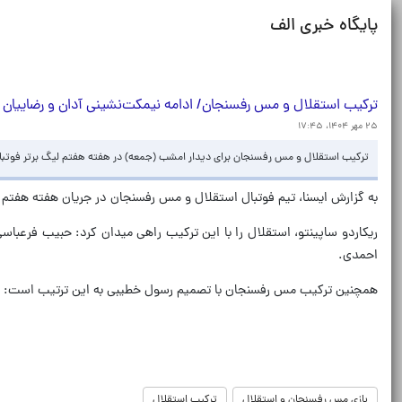
پایگاه خبری الف
ترکیب استقلال و مس رفسنجان/ ادامه نیمکت‌نشینی آدان و رضاییان
۲۵ مهر ۱۴۰۴، ۱۷:۴۵
ترکیب استقلال و مس رفسنجان برای دیدار امشب (جمعه) در هفته هفتم لیگ برتر فو
به گزارش ایسنا، تیم فوتبال استقلال و مس رفسنجان در جریان هفته هفتم لیگ برتر فوتبال ایران، امشب از س
ریکاردو ساپینتو، استقلال را با این ترکیب راهی میدان کرد: حبیب فرعباس
احمدی.
همچنین ترکیب مس رفسنجان با تصمیم رسول خطیبی به این ترتیب است: نیما 
بازی مس رفسنجان و استقلال
ترکیب استقلال