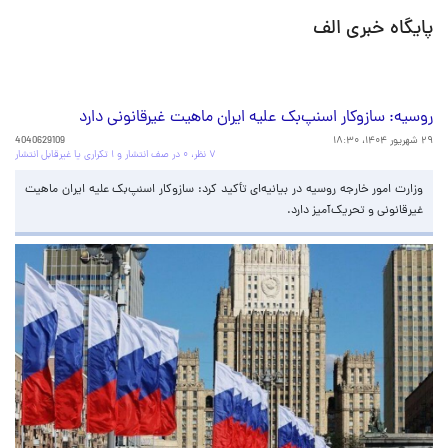
پایگاه خبری الف
روسیه: سازوکار اسنپ‌بک علیه ایران ماهیت غیرقانونی دارد
۲۹ شهریور ۱۴۰۴، ۱۸:۳۰
4040629109
۷ نظر، ۰ در صف انتشار و ۱ تکراری یا غیرقابل انتشار
وزارت امور خارجه روسیه در بیانیه‌ای تأکید کرد: سازوکار اسنپ‌بک علیه ایران ماهیت
غیرقانونی و تحریک‌آمیز دارد.