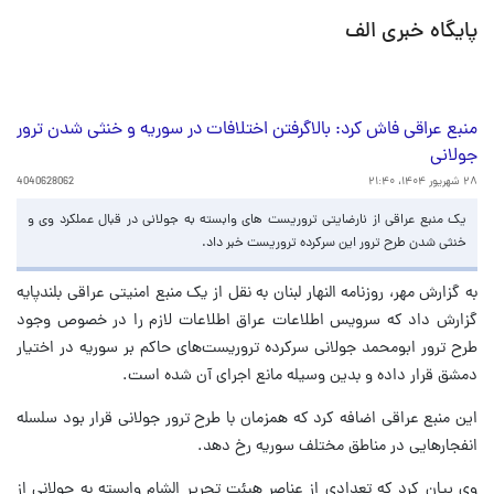
پایگاه خبری الف
منبع عراقی فاش کرد: بالاگرفتن اختلافات در سوریه و خنثی شدن ترور
جولانی
۲۸ شهریور ۱۴۰۴، ۲۱:۴۰
4040628062
یک منبع عراقی از نارضایتی تروریست های وابسته به جولانی در قبال عملکرد وی و
خنثی شدن طرح ترور این سرکرده تروریست خبر داد.
به گزارش مهر، روزنامه النهار لبنان به نقل از یک منبع امنیتی عراقی بلندپایه
گزارش داد که سرویس اطلاعات عراق اطلاعات لازم را در خصوص وجود
طرح ترور ابومحمد جولانی سرکرده تروریست‌های حاکم بر سوریه در اختیار
دمشق قرار داده و بدین وسیله مانع اجرای آن شده است.
این منبع عراقی اضافه کرد که همزمان با طرح ترور جولانی قرار بود سلسله
انفجارهایی در مناطق مختلف سوریه رخ دهد.
وی بیان کرد که تعدادی از عناصر هیئت تحریر الشام وابسته به جولانی از