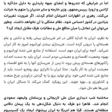
اما در شرایطی که تندروها و اعضای جبهه پایداری به دلیل مذاکره با
آژانس و اروپا، رییس‌جمهور، وزیر خارجه و سایر مدیران را متهم به خیانت
می‌کنند، رهبری در اظهارات اخیرشان اعلام کردند، اگر ضرورت تغییرات
بنیادین در کشور احساس شود، نظام مشکلی با آن نخواهد داشت. چطور
می‌توان این تعادل را میان منافع ملی و مطالبات طرف مقابل ایجاد کرد؟
به نظرم، ایران به اندازه کافی در امر غنی‌سازی پیش رفته و دانش و علم
هسته‌ای را درونی کرده است. غنی‌سازی بیشتر اورانیوم امروز به کار ایران
نمی‌آید. آنچه برای ایران مهم است، استفاده از منابع غنی شده اورانیوم و
بهبود وضعیت اقتصادی و معیشتی مردم است. ایران باید به سمت احداث
رآکتورهای هسته‌ای پیش برود تا پس از غنی‌سازی آنها را به نفع اقتصاد و
معیشت ایران به کار بگیرد. مثلا ایران با ناترازی برق روبه‌رو است، باید از
منابع غنی شده اتمی خود برای تولید برق یا به گردش درآوردن چرخ صنعت
و کشاورزی و...بهره جوید. این رویکرد کمک می‌کند تا مسائل ایران با
غربی‌ها هم حل شود.
سه‌شنبه شب دیداری میان علی لاریجانی و بن‌سلمان ولیعهد سعودی
انجام شد. ظاهرا دو طرف به دنبال شکل‌دهی به یک پیمان دفاعی
منطقه‌ای هستند. قبلا هم امریکا به ایران پیشنهاد ایجاد یک کنسرسیوم