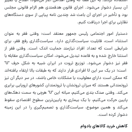
استفاده کردند؛ به این معنا که وقتی اقدامی آغاز می‌شود، اصلاح یا تغییر
آن بسیار دشوار می‌شود. اجرای قانون هدفمندی هم الزام قانونی مجلس
بود و تأخیر در اجرای آن باعث شد چندین نامه پیاپی از سوی دستگاه‌های
نظارتی برای اجرا دریافت کنیم.
دستیار امور اجتماعی رئیس جمهور معتقد است: وقتی فقر به عنوان
استثناء است، قابلیت سیاست‌گذاری دارد. سیاست‌گذاری رفع فقر، برای
شرایطی است که تعداد افراد نیازمند حمایت اندک است. وقتی فقر از
استثنا خارج شده و به قاعده تبدیل می‌شود، امکان سیاست‌گذاری مقابله با
فقر نیز دشوار می‌شود. توزیع ثروت در ایران شبیه به شکل حرف "U"
است؛ در یک سر این U افرادی قرار دارند که به طبقات بالا ارتقاء یافته‌اند
که ممکن است دارای معلولیت یا مشکلات خاص باشند، در سر دیگر آن نیز
ثروتمندانی هستند که میزان ثروتشان با ثروتمندان کشورهای اروپایی برابری
می‌کند. وقتی صدک بندی می‌کنیم،‌ میانه این "U" هرچی به سمت دهک‌های
پایین حرکت می‌کنیم،‌ با یک بیماری به پایین‌ترین سطوح اقتصادی سقوط
می‌کند و همین موضوع، سیاست‌گذاری و تصمیم‌گیری را در این زمینه
دشوار کرده است.
کاهش خرید کالاهای بادوام