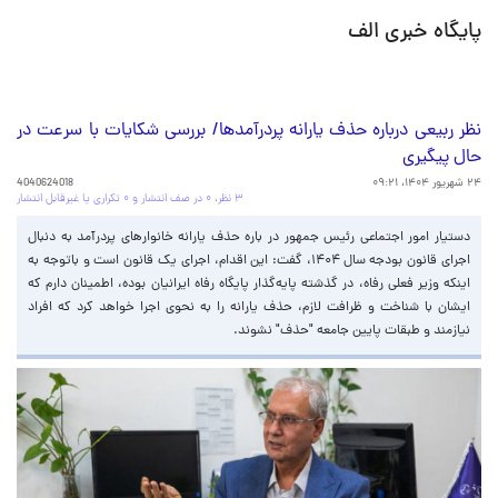
پایگاه خبری الف
نظر ربیعی درباره حذف یارانه پردرآمدها/ بررسی شکایات با سرعت در
حال پیگیری
۲۴ شهریور ۱۴۰۴، ۰۹:۲۱
4040624018
۳ نظر، ۰ در صف انتشار و ۰ تکراری یا غیرقابل انتشار
دستیار امور اجتماعی رئیس جمهور در باره حذف یارانه خانوارهای پردرآمد به دنبال
اجرای قانون بودجه سال ۱۴۰۴، گفت: این اقدام، اجرای یک قانون است و باتوجه به
اینکه وزیر فعلی رفاه، در گذشته پایه‌گذار پایگاه رفاه ایرانیان بوده، اطمینان دارم که
ایشان با شناخت و ظرافت لازم، حذف یارانه را به نحوی اجرا خواهد کرد که افراد
نیازمند و طبقات پایین جامعه "حذف" نشوند.