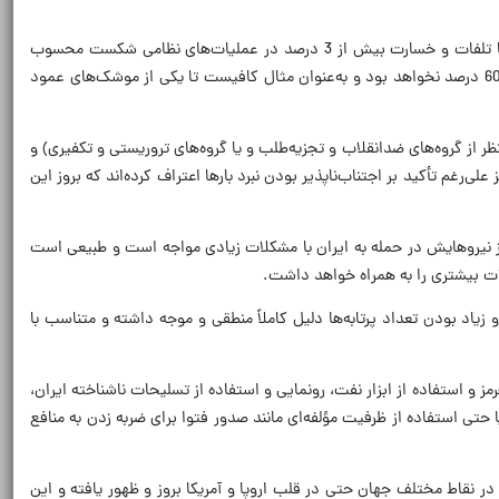
نکته دیگر این‌که اگرچه آمریکایی‌ها ریسک‌پذیری در عملیات نظامی را اجتناب‌ناپذیر می‌دانند، اما در عین‌حال براساس دکترین‌های تعیین شده برای یانکی‌ها تلفات و خسارت بیش از 3 درصد در عملیات‌های نظامی شکست محسوب
می‌شود و این در حالی است که سردمداران این کشور به‌ خوبی می‌دانند که در صورت ادامه جنگ مستقیم با ایران، تلفات و خسارات وارده به آنها کمتر از 60 درصد نخواهد بود و به‌عنوان مثال کافیست تا یکی از موشک‌های عمود
از گروه‌های ضدانقلاب و تجزیه‌طلب و یا گروه‌های تروریستی و تکفیری) و
رغم تأکید بر اجتناب‌ناپذیر بودن نبرد بارها اعتراف کرده‌اند که بروز این
ی از نیروهایش در حمله به ایران با مشکلات زیادی مواجه است و طبیعی است
لات بیشتری را به همراه خواهد داشت.
یاد بودن تعداد پرتابه‌ها دلیل کاملاً منطقی و موجه داشته و متناسب با
 و استفاده از ابزار نفت، رونمایی و استفاده از تسلیحات ناشناخته ایران،
حتی استفاده از ظرفیت مؤلفه‌ای مانند صدور فتوا برای ضربه زدن به منافع
ر نقاط مختلف جهان حتی در قلب اروپا و آمریکا بروز و ظهور یافته و این