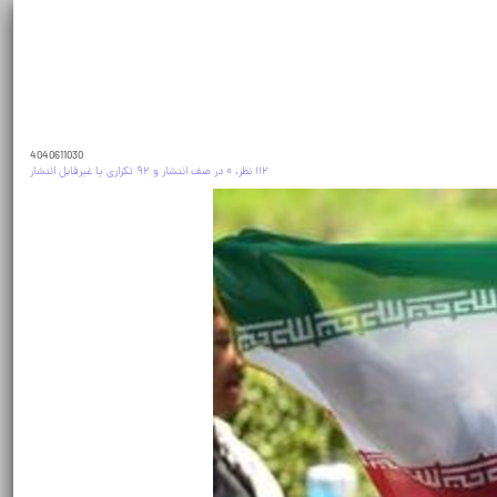
4040611030
۱۱۲ نظر، ۰ در صف انتشار و ۹۲ تکراری یا غیرقابل انتشار