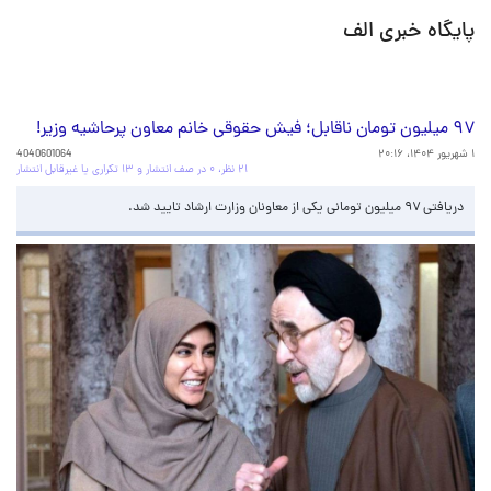
پایگاه خبری الف
۹۷ میلیون تومان ناقابل؛ فیش حقوقی خانم معاون پرحاشیه وزیر!
۱ شهریور ۱۴۰۴، ۲۰:۱۶
4040601064
۲۱ نظر، ۰ در صف انتشار و ۱۳ تکراری یا غیرقابل انتشار
دریافتی ۹۷ میلیون تومانی یکی از معاونان وزارت ارشاد تایید شد.