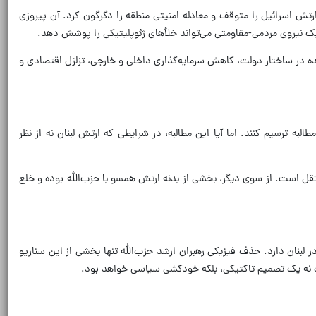
ن پرونده، باید به ژوئیه ۲۰۰۶ بازگشت؛ زمانی که حزب‌الله با رشادت نیروهای مردمی‌اش و با تکیه بر دانشی بومی در نبرد ۳۳ روزه، ارتش اسرائیل را متوقف و معادله امنیتی منطقه را دگرگون کرد. آن پیروزی
و یک نیروی مردمی-مقاومتی می‌تواند خلأهای ژئوپلیتیکی را پوشش دهد.
و حتی مقابله با گروه‌های افراط‌گرا در داخل لبنان، بارها اثبات شده است. اما اکنون، در سال ۲۰۲۵، با فضایی شکننده در ساختار دولت، کاهش سرمایه‌گذاری داخلی و خارجی، تزلزل اقتصادی و
ه ترسیم کنند. اما آیا این مطالبه، در شرایطی که ارتش لبنان نه از نظر
قل است. از سوی دیگر، بخشی از بدنه ارتش همسو با حزب‌الله بوده و خلع
 لبنان دارد. حذف فیزیکی رهبران ارشد حزب‌الله تنها بخشی از این سناریو
 نه یک تصمیم تاکتیکی، بلکه خودکشی سیاسی خواهد بود.