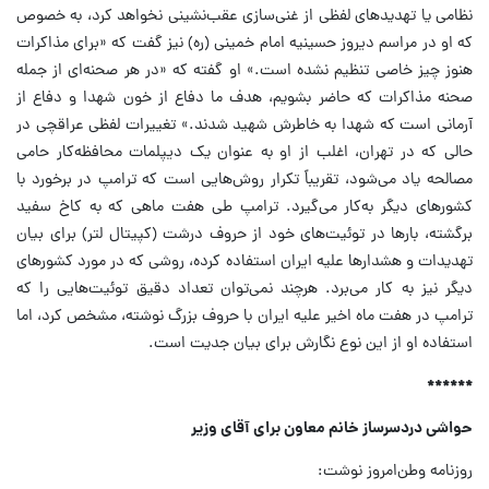
نظامی یا تهدید‌های لفظی از غنی‌سازی عقب‌نشینی نخواهد کرد، به خصوص
که او در مراسم دیروز حسینیه امام خمینی (ره) نیز گفت که «برای مذاکرات
هنوز چیز خاصی تنظیم نشده است.» او گفته که «در هر صحنه‌ای از جمله
صحنه مذاکرات که حاضر بشویم، هدف ما دفاع از خون شهدا و دفاع از
آرمانی است که شهدا به خاطرش شهید شدند.» تغییرات لفظی عراقچی در
حالی که در تهران، اغلب از او به عنوان یک دیپلمات محافظه‌کار حامی
مصالحه یاد می‌شود، تقریباً تکرار روش‌هایی است که ترامپ در برخورد با
کشور‌های دیگر به‌کار می‌گیرد. ترامپ طی هفت ماهی که به کاخ سفید
برگشته، بار‌ها در توئیت‌های خود از حروف درشت (کپیتال لتر) برای بیان
تهدیدات و هشدار‌ها علیه ایران استفاده کرده، روشی که در مورد کشور‌های
دیگر نیز به کار می‌برد. هرچند نمی‌توان تعداد دقیق توئیت‌هایی را که
ترامپ در هفت ماه اخیر علیه ایران با حروف بزرگ نوشته، مشخص کرد، اما
استفاده او از این نوع نگارش برای بیان جدیت است.
******
حواشی دردسرساز خانم معاون برای آقای وزیر
روزنامه وطن‌امروز نوشت: