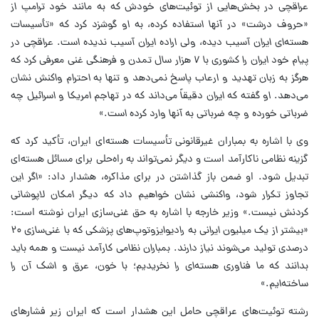
عراقچی در بخش‌هایی از توئیت‌های خودش که به مانند خود ترامپ از
«حروف درشت» در آنها استفاده کرده، به او گوشزد کرد که «تأسیسات
هسته‌ای ایران آسیب دیده، ولی اراده ایران آسیب ندیده است. عراقچی در
پیام خود ایران را کشوری با ۷ هزار سال تمدن و فرهنگی غنی معرفی کرد که
هرگز به زبان تهدید و ارعاب پاسخ نمی‌دهد و تنها به احترام واکنش نشان
می‌دهد. او گفته که ایران دقیقاً می‌داند که در تهاجم امریکا و اسرائیل چه
ضرباتی خورده و چه ضرباتی به آنها وارد کرده است.»
وی با اشاره به بمباران غیرقانونی تأسیسات هسته‌ای ایران، تأکید کرد که
گزینه نظامی ناکارآمد است و دیگر نمی‌تواند به راه‌حلی برای مسائل هسته‌ای
تبدیل شود. او ضمن باز گذاشتن در برای مذاکره، هشدار داد:
«اگر این
تجاوز تکرار شود، واکنشی نشان خواهیم داد که دیگر امکان لاپوشانی
کردنش نیست.»
وزیر خارجه با اشاره به حق غنی‌سازی ایران نوشته است:
«بیشتر از یک میلیون ایرانی به رادیوایزوتوپ‌های پزشکی که با غنی‌سازی ۲۰
درصدی تولید می‌شوند نیاز دارند. بمباران نظامی کارآمد نیست و همه باید
بدانند که ما فناوری هسته‌ای را نخریدیم؛ با خون، عرق و اشک آن را
ساخته‌ایم.»
رشته توئیت‌های عراقچی حامل این هشدار است که ایران زیر فشار‌های