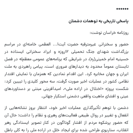
******
پاسخی تاریخی به توهمات دشمنان
روزنامه خراسان نوشت:
حضور و سخنرانی غیرمترقبه حضرت آیت‌ا... العظمی خامنه‌ای در مراسم
بزرگداشت شهدای جنگ تحمیلی ۱۲روزه و ایراد سخنرانی ایستاده در
حسینیه امام خمینی(ره)، در شرایطی که برنامه‌های عمومی معظم‌له در فصل
تابستان عموماً محدود به دیدارهای ضروری است، پیامی راهبردی به ملت
ایران و جهان مخابره کرد. این اقدام نمادین که همزمان با نمایش اقتدار
نظامی کشور در عملیات اخیر صورت گرفت، سه محور کلیدی را تبیین کرد:
شکست پروژه «اختلال در اراده ملی»، امیدآفرینی مبتنی بر دستاوردهای
عینی و افشای ماهیت واقعی دشمنی استکبار جهانی.
دشمن با توهم تأثیرگذاری عملیات اخیر خود، انتظار بروز نشانه‌هایی از
انفعال و تغییر در روال طبیعی فعالیت‌های رهبری و نظام را داشت؛ حال آن
که حضور پرشکوه مردم از اقشار گوناگون در کنار تصویر ایستادگی رهبر
انقلاب، سناریوی طراحی شده برای ایجاد خلل در اراده ملی را به کلی باطل