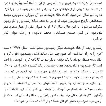
شده‌اند یا شوک؟» رشیدپور چند ماه پس از آن سلسله‌گفت‌وگوهای «دید
در شب»، به دوران اوج حرفه‌ای خود رسید و «حالا خورشید» را اجرا کرد؛
حدود دو سال. می‌شود گفت حالا خورشید در آن دوران، مهم‌ترین برنامه
صبحگاهی تاریخ تلویزیون بود. از جایی به بعد، میانه رشیدپور و تلویزیون
شکرآب می‌شود. با این حال، سال ۹۷ او به عنوان یکی از چهار مجری برتر
تلویزیون در کنار احسان علیخانی، محمد دلاوری و رامبد جوان قرار
می‌گیرد.
رشیدپور بعد از حالا خورشید دیگر رشیدپور سابق نشد. سال ۱۳۹۹ «سیم
آخر» را به راه انداخت، اما هیچ چیز مثل سابق نشد. رشیدپور افول کرد و
انگار همه منتظر بودند با یک برنامه دیگر بتواند کارنامه کاری خودش را احیا
کند. کار رشیدپور و تلویزیون هم به جاهای باریک کشیده شد. از سال ۱۴۰۰
تا پس از جنگ 12‌روزه، رشیدپور تغییر چهره داد. او گمان می‌کرد باید
تصویری جدید از خود بسازد؛ تصویری که همراه با تغییرات نسلی باشد. با
این حال، هنوز عده‌ای رشیدپور را به عنوان یک مجری توانمند و یکی از
صاحب‌سبک‌ها به شمار می‌آوردند. با همه این احوالات، این اتفاقات را
بگذارید کنار فعالیت‌های چند وقت اخیر رشیدپور. حالا وقت آن است که از
او بپرسیم «مردم به خاطر کارهای شما دچار شَک شده‌اند یا شوک؟»