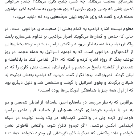
غنی‌سازی صحبت می‌کنند. چه کسی چنین کاری می‌کند؟ چقدر می‌توانی
احمق باشی که چنین چیزی بگویی؟» وی همچنین به مصاحبه اخیر عراقچی
حمله کرد و گفت که وزیر خارجه ایران حرف‌هایی زده که «نباید می‌زد.»
معلوم نیست اشاره ترامپ به کدام بخش از صحبت‌های عراقچی است. در
حالی که حدس و گمان‌ها می‌گویند اصرار عراقچی بر تداوم غنی‌سازی باعث
واکنش ترامپ شده، به نظر می‌رسد واکنش ترامپ بیشتر متوجه بخش‌هایی
از گفت‌وگوی عراقچی است که به تهدید اسرائیل به حمله مجدد در روز
توقف جنگ ۱۲ روزه اشاره کرده و گفته که: «اگر اقدامی کنند ما بلافاصله و
شدیدتر از گذشته پاسخ می‌دهیم و ایران لبنان نیست یعنی کاری را که در
لبنان کردند، نمی‌توانند اینجا تکرار کنند. دیدید که ترامپ بعدش توئیت زد
خلبانان برگردند و جلوی اسرائیل را گرفت و مشخص شد و دلیل دیگری بود
که از اول همه چیز با هماهنگی امریکایی‌ها بوده است.»
عراقچی که به نظر می‌رسد در ماه‌های اخیر، عامدانه از لفاظی شخصی و دو
به دو با ترامپ خودداری کرده، همچنان از خطاب قرار دادن ترامپ
خودداری کرده ولی در واکنشی کم‌سابقه در یک رشته توئیت در شبکه
اجتماعی ایکس نوشت:
«اگر تجاوز تکرار شود، واکنشی قاطع‌تر نشان
خواهیم داد؛ واکنشی که دیگر امکان لاپوشانی آن وجود نخواهد داشت.»