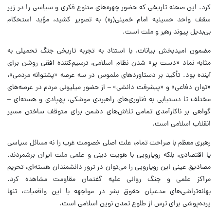
کرد. این صحنه تاریخی که حضور چهره‌های متنوع فکری و سیاسی را در زیر
سقف واحد حسینیه امام خمینی(ره) به تصویر کشید، مؤید استحکام
بی‌بدیل پیوند رهبر و ملت است.
مضمون امیدبخش بیانات، با استناد به تجربه تاریخی جنگ تحمیلی به
مثابه نماد «دست پر» شدن نظام اسلامی، ترسیم‌کننده افقی روشن برای
آینده بود. تأکید بر دستاوردهای ملموس در سه عرصه «پشتوانه مردمی»،
«توان دفاعی» و «پیشرفت دانشی» – از حضور میلیونی مردم در عرصه‌های
مختلف تا دستیابی به فناوری‌های راهبردی موشکی، پهپادی و هسته‌ای –
گواهی بر ناکارآمدی تمامی تلاش‌های دشمن برای متوقف ساختن مسیر
انقلاب اسلامی است.
رهبری معظم با صراحت تمام، علت اصلی خصومت غرب را نه مسائل سیاسی
یا اقتصادی، بلکه رویارویی با هویت دینی و علمی ملت ایران برشمردند.
مصادیق عینی این رویارویی را می‌توان در ترور دانشمندان هسته‌ای، تحریم
مراکز علمی و جنگ روانی علیه گفتمان مقاومت مشاهده کرد.
بهانه‌تراشی‌های مدعیان حقوق بشر در مواجهه با این واقعیات، تنها
پرده‌پوشی برای ترس از طلوع تمدن نوین اسلامی است.