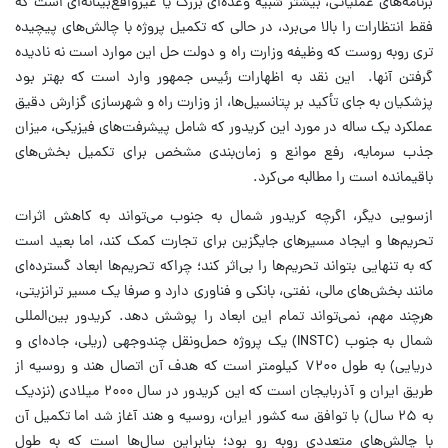
برنامه‌های عملیاتی، بیشتر شبیه وعده‌ای بزرگ یا غیرواقع‌بینانه‌ای است که
فقط انتظارات را بالا می‌برد، در حالی که تکمیل پروژه با چالش‌های پیچیده
تری روبه روست که وظیفه وزارت راه و دولت حل این موارد است نه نادیده
گرفتن آنها. این نقد به اظهارات رئیس جمهور وارد است که بهتر بود
پزشکیان به جای تأکید بر پتانسیل‌ها، از وزارت راه و شهرسازی گزارش دقیق
عملکرد یک ساله در مورد این کریدور که شامل پیشرفت‌های فیزیکی، میزان
جذب سرمایه، رفع موانع و زمان‌بندی مشخص برای تکمیل بخش‌های
باقیمانده است را مطالبه می‌کرد.
ازسویی دیگر، اگرچه کریدور شمال به جنوب می‌تواند به کاهش اثرات
تحریم‌ها و ایجاد مسیر‌های جایگزین برای تجارت کمک کند، اما بعید است
که به تنهایی بتواند تحریم‌ها را بی‌اثر کند؛ چراکه تحریم‌ها ابعاد گسترده‌ای
مانند بخش‌های مالی، نفتی، بانکی و فناوری دارد و صرفا یک مسیر ترانزیتی،
هرچند مهم، نمی‌تواند تمام این ابعاد را پوشش دهد. کریدور بین‌المللی
شمال به جنوب (INSTC) یک پروژه حمل‌ونقل چندوجهی (ریلی، جاده‌ای و
دریایی) به طول ۷۲۰۰ کیلومتر است که هدف آن اتصال هند و روسیه از
طریق ایران و آذربایجان است که این کریدور در سال ۲۰۰۰ میلادی (نزدیک
به ۲۵ سال) با توافق سه کشور ایران، روسیه و هند آغاز شد اما تکمیل آن
با چالش‌های متعددی روبه رو بود؛ بنابراین سال‌ها است که به طول