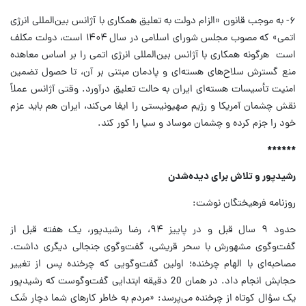
۶- به موجب قانون «الزام دولت به تعلیق همکاری با آژانس بین‌المللی انرژی
اتمی» که مصوب مجلس شورای اسلامی در سال ۱۴۰۴ است، دولت مکلف
است هرگونه همکاری با آژانس بین‌المللی انرژی اتمی را بر اساس معاهده
منع گسترش سلاح‌های هسته‌ای و پادمان مبتنی بر آن، تا حصول تضمین
امنیت تأسیسات هسته‌ای ایران به حالت تعلیق درآورد. وقتی آژانس عملاً
نقش چشمان آمریکا و رژیم صهیونیستی را ایفا می‌کند، ایران هم باید عزم
خود را جزم کرده و چشمان موساد و سیا را کور کند.
******
رشید‌پور و تلاش برای دید‌ه‌شدن
روزنامه فرهیختگان نوشت:
حدود ۹ سال قبل و در پاییز ۹۴، رضا رشیدپور، یک هفته قبل از
گفت‌وگوی مشهورش با سحر قریشی، گفت‌وگوی جنجالی دیگری داشت.
مصاحبه‌ای با الهام چرخنده؛ اولین گفت‌وگویی که چرخنده پس از تغییر
حجابش انجام داد. در همان 20 دقیقه ابتدایی گفت‌وگوست که رشیدپور
یک سؤال کوتاه از چرخنده می‌پرسد: «مردم به خاطر کارهای شما دچار شَک