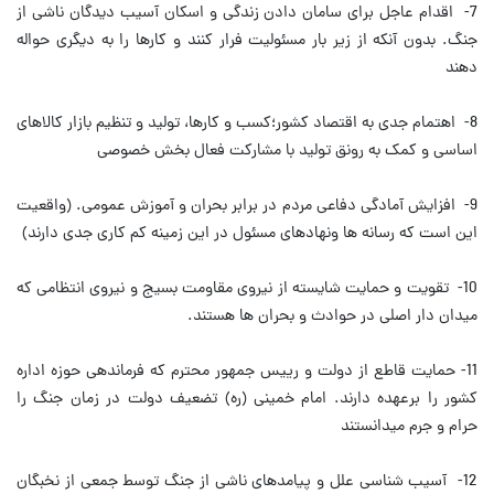
7- اقدام عاجل براى سامان دادن زندگى و اسكان آسيب ديدگان ناشى از
جنگ. بدون آنكه از زير بار مسئوليت فرار كنند و كارها را به ديگرى حواله
دهند
8- اهتمام جدى به اقتصاد كشور؛كسب و كارها، توليد و تنظيم بازار كالاهاى
اساسى و كمک به رونق توليد با مشاركت فعال بخش خصوصى
9- افزايش آمادگى دفاعى مردم در برابر بحران و آموزش عمومى. (واقعيت
اين است كه رسانه ها ونهادهاى مسئول در اين زمينه كم كارى جدى دارند)
10- تقويت و حمايت شايسته از نيروى مقاومت بسيج و نيروى انتظامى كه
ميدان دار اصلى در حوادث و بحران ها هستند.
11- حمايت قاطع از دولت و رييس جمهور محترم كه فرماندهى حوزه اداره
كشور را برعهده دارند. امام خمينى (ره) تضعيف دولت در زمان جنگ را
حرام و جرم ميدانستند
12- آسيب شناسى علل و پيامدهاى ناشى از جنگ توسط جمعى از نخبگان