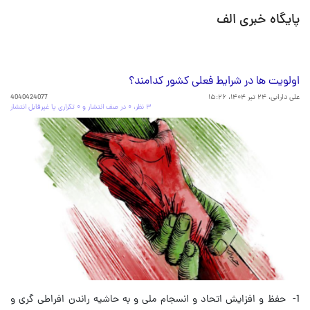
پایگاه خبری الف
اولویت ها در شرايط فعلی كشور کدامند؟
علی دارابی،
۲۴ تیر ۱۴۰۴، ۱۵:۲۶
4040424077
۳ نظر، ۰ در صف انتشار و ۰ تکراری یا غیرقابل انتشار
1- حفظ و افزايش اتحاد و انسجام ملى و به حاشيه راندن افراطى گرى و