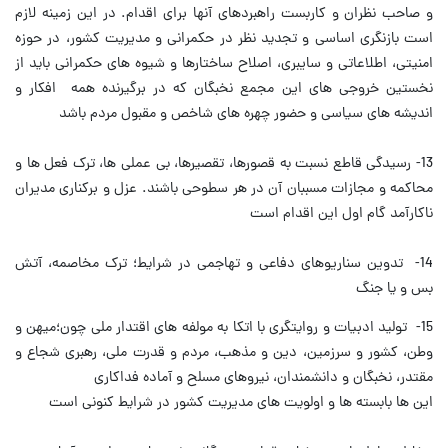
و صاحب نظران و كاربست راهبردهاى آنها براى اقدام. در اين زمينه لازم
است بازنگرى اساسى و تجديد نظر در حكمرانى و مديريت كشور، در حوزه
امنيتى، اطلاعاتى و سايبرى، اصلاح ساختارها و شيوه هاى حكمرانى بايد از
نخستين خروجى هاى اين مجمع نخبگان كه در برگيرنده همه افكار و
انديشه هاى سياسى و حضور چهره هاى شاخص و مقبول مردم باشد
13- رسيدگى قاطع نسبت به قصورها، تقصيرها، بى عملى ها، ترک فعل ها و
محاكمه و مجازات مسببان آن در هر سطوحى باشند. عزل و بركنارى مديران
ناكارآمد گام اول اين اقدام است
14- تدوين سناريوهاى دفاعى و تهاجمى در شرايط؛ ترک مخاصمه، آتش
بس و يا جنگ
15- توليد ادبيات و روايتگرى با اتكا به مولفه هاى اقتدار ملى چون؛ميهن و
وطن، كشور و سرزمين، دين و مذهب، مردم و قدرت ملى، رهبرى شجاع و
مقتدر، نخبگان و دانشمندان، نيروهاى مسلح و آماده فداكارى
اين ها بابسته ها و اولويت هاى مديريت كشور در شرايط كنونى است