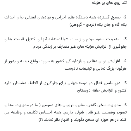
تند روى هاى پر هزينه
2- بسيج گسترده همه دستگاه هاى اجرايی و نهادهاى انقلابى براى احداث
پناه گاه و جان پناه (فردى - گروهى)
3- مديريت سفره مردم و زيست شرافتمندانه آنها و كنترل قيمت ها و
جلوگيرى از افزايش هزينه هاى غير متعارف بر زندگى مردم
4- افزايش توان دفاعى و بازدارندگى كشور به صورت واقع بينانه و بدور از
هرگونه بزرگ نمايی و تبليغات نادرست
5- ديپلماسى فعال در عرصه جهانى براى جلوگيرى از ائتلاف دشمنان عليه
كشور و افزايش حلقه دوستان
6- مديريت سخن گفتن، منابر و تريبون هاى عمومى ( ما در مديريت صدا و
تصوير وضعيت غير قابل قبولى داريم. همه احساس تكليف و وظيفه مى
كنند در هر حوزه اى سخن بگويند و اظهار نظر نمايند؟!)