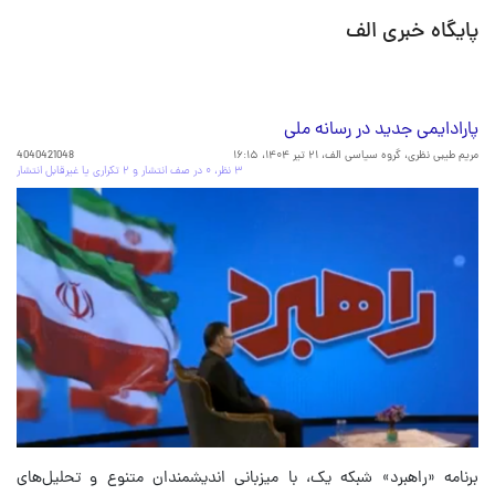
پایگاه خبری الف
پارادایمی جدید در رسانه ملی
مریم طیبی نظری، گروه سیاسی الف،
۲۱ تیر ۱۴۰۴، ۱۶:۱۵
4040421048
۳ نظر، ۰ در صف انتشار و ۲ تکراری یا غیرقابل انتشار
برنامه «راهبرد» شبکه یک، با میزبانی اندیشمندان متنوع و تحلیل‌های