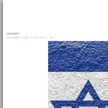
4040403077
۰ نظر، ۰ در صف انتشار و ۱ تکراری یا غیرقابل انتشار