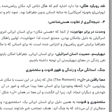
نقد رویکرد هگلی:
جا دارد اشاره کنم که هگل تلاش کرد مکانِ ریاضی‌شده ر
اروپایی(و به‌ویژه آمریکایی) به مثابه انسانی بدون جغرافیا بود. نمود تام و 
۴
.
نتیجه‌گیری از تفاوت هستی‌شناختی:
وحدت در برابر مهاجرت:
از آنجا که «هستیِ مکان» برای انسان ایرانی ام
اسرائیلی به دلیل بلامکان بودن، ممتنع است، لذا «مهاجرت»، اولین راهکا
جغرافیا برایش امری ریاضی‌وار و انتزاعی شده است، نه برای انسانی که با 
نیهیلیسم، مصیبت انسان اسرائیلی:
برای انسان ایرانی، جغرافیا امکان بازت
نفی زندگی در معنای نیهیلیستی آن توجه داشته باشیم.
جنگ، آستانگی مرگ و زندگی و ظهور فتوت و سلحشوری
معنا یافتن در «آن»:
(The Moment) حال که زمان در این نسبت با
رویارویی، «آن» (لحظه وجودی) برای انسان معنا پیدا می‌کند و امور در آن 
خودش و دیگران ایجاد کرد، زیرا آن انگشت و آن معنا در همان «آن» شکل 
سلحشوری و فتوت:
متعالی‌تر از آن می‌داند که به چنگ آید. هدف، تصاحب خیرِ خداوند نیست، 