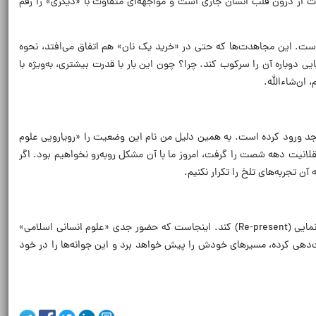
ت از درون قلب انسان جاری است و مواجهه‌ای متفاوت با «دیگری» را رقم
ست. این مجاهدت‌ها که حتی در «خرید یک نان» هم اتفاق می‌افتد، نحوه
دوباره آن را سرکوب کند. چرا؟ چون این بار با قدرت بیشتری، به‌ویژه با
ان‌شاءالله.
 جد ورود کرده است. به همین دلیل من نام این وضعیت را «رویارویی علوم
قلانیت دهه شصت را گرفت، امروز ما با آن مشکل روبه‌رو نخواهیم بود. اگر
ن تجربه‌های تلخ را تکرار نکنیم.
مانع اصلی همان «رویارویی دو علوم انسانی» است. آن علوم انسانیِ رقیب، صد درصد تلاش خواهد کرد تا با توجیهات مختلف، مسئله را به نحوی دیگر بازنمایی (Re-present) کند. اینجاست که حضور جدی «علوم انسانی اسلامی»
رت‌دهی کرده، مسیرهای خودش را پیش خواهد برد و این جوانه‌ها را در خود