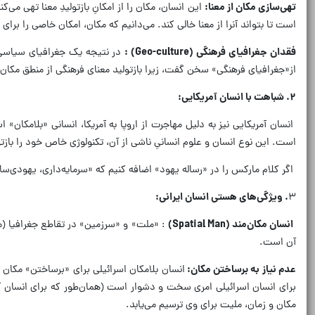
تهی‌سازی مکان از معنا:
این انسان، مکان را از امکانِ بازتولیدِ معنا تهی م
است تا بتواند آنرا از معنا خالی کند. می‌دانیم که مکان، امکان خاصی را برای
فقدان جغرافیای فرهنگی
(Geo-culture)
:
در نتیجه یک جغرافیای سیاسی خ
از«جغرافیای فرهنگی» سخن گفت، زیرا بازتولید معنای فرهنگی از منطق مکان
۲
.
شباهت با انسان آمریکایی:
انسان آمریکایی نیز به دلیل مهاجرت از اروپا به آمریکا، انسانی «بلامکان»
است. این نوع انسان و علوم انسانیِ ناشی از آن، تکنولوژی خاص خود را بازت
اگر کلام مارکس را در «رساله یهود» اضافه کنیم که «سرمایه‌داری، یهودی‌س
۳
.
ویژگی‌های هستی انسان ایرانی:
انسان مکان‌مند
(Spatial Man)
: «ملت» و «سرزمین» در تقاطع جغرافیا (مکا
آن است.
عدم نیاز به برساختن مکان:
انسان بلامکان اسرائیلی برای «برساختن» مکان 
برای انسان اسرائیلی امری سخت و دشوار است (همان‌طور که برای انسان 
مکان و زمان، ملیت برای وی ترسیم می‌یابد.