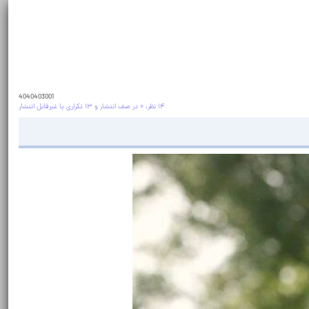
4040403001
۱۴ نظر، ۰ در صف انتشار و ۱۳ تکراری یا غیرقابل انتشار