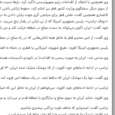
وی همچنین با انتقاد از اقدامات رژیم صهیونیستی تأکید کرد: بارها نسبت به
از سوی دیگر، سخنگوی وزارت کشور قطر نیز اعلام کرد: سقوط ترکش ناشی 
الانصاری همچنین گفت: نقش قطر برای میانجی گری جهت پایان دادن به درگیر
«دونالد ترامپ»، رئیس جمهوری آمریکا که از بی ثباتی در رفتار رنج می‌برد، د
خود گفت: ایران اکنون می‌تواند به سمت صلح در منطقه حرکت کند و من با اش
وی گفت: از امیر محترم قطر به خاطر همه تلاش‌هایی که در راه صلح در منطقه
رئیس جمهوری آمریکا افزود: هیچ شهروند آمریکایی یا قطری در حمله به العد
وی مدعی شد: ایران به صورت رسمی به اقدام ما در نابودی تأسیسات هسته‌ای
ترامپ در ادامه ادعاهای خود افزود: از ۱۵ موشک شلیک شده ایران، ۱۳ فروند از آنها ساقط شد.
وی گفت: تنها یک موشک ایران که ساقط نشد، در یک منطقه امن فرود آمد.
ترامپ در ادامه ادعاهای خود افزود: می‌خواهم از ایران به خاطر این که خی
وی افزود: شاید ایران به سوی صلح و سازگاری با منطقه قدم بر می‌دارد و من
ترامپ گفت: امیدوارم که شاهد نفرت پراکنی بیشتری نباشیم.
وی افزود: تبریک ما به جهان است، چرا که زمان صلح فرا رسیده است.