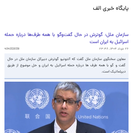
پایگاه خبری الف
سازمان ملل: گوترش در حال گفت‌وگو با همه طرف‌ها درباره حمله
اسرائیل به ایران است
۲۶ خرداد ۱۴۰۴، ۲۳:۴۸
4040326138
معاون سخنگوی سازمان ملل گفت که آنتونیو گوترش دبیرکل سازمان ملل در حال
گفت و گو با همه طرف ها درباره حمله اسرائیل به ایران و حل موضوع از طریق
دیپلماتیک است.