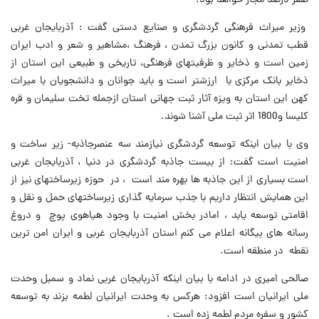
صفر درصد مجاز خواهد بود.
وزیر میراث فرهنگی گردشگری و صنایع دستی گفت : آذربایجان غربی
قطب تمدنی و کانون بزرگ تمدن ، فرهنگ ،مشاهیر و شعر و ادب ایران
زمین است و ذخایر و ظرفیتهای فرهنگی، تاریخی و طبیعی این استان از
ذخایر بانک مرکزی با ارزشتر است و باید جوانان و دانشجویان با میراث
کهن این استان به ویزه آثار ثبت جهانی استان ازجمله تخت سلیمان و قره
کلیسا و1800 اثر ثبت ملی آشنا شوند.
وی با بیان اینکه توسعه گردشگری نیازمند سه عنصرجاذبه- زیر ساخت و
امنیت است گفت: از بیست جاذبه گردشگری در دنیا ، آذربایجان غربی
است بسیاری از این جاذبه ها بهره مند است ، در حوزه زیرساختهای نیز از
این همایش انتظار داریم با جذب سرمایه گذاری زیرساختهای حمل و نقل و
اقامتی توسعه یابد ، امادر بخش امنیت با وجود هیاهوی پوچ و دروغ
رسانه های بیگانه اعلام می کنم استان آذربایجان غربی و ایران امن ترین
نقطه در منطقه است.
صالحی امیری در ادامه با بیان اینکه آذربایجان غربی نماد و سمبل وحدت
ملی ایرانیان است افزود: هرکس به وحدت ایرانیان لطمه بزند به توسعه
کشور و سفره مردم لطمه زده است .