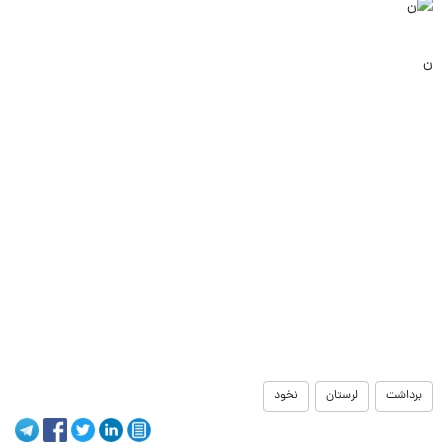
ن
برداشت
لرستان
نخود