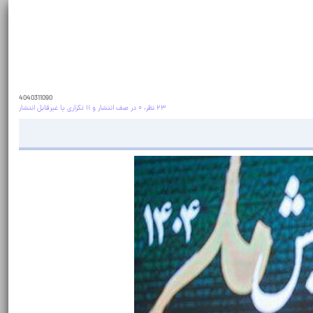
4040311090
۲۳ نظر، ۰ در صف انتشار و ۱۱ تکراری یا غیرقابل انتشار