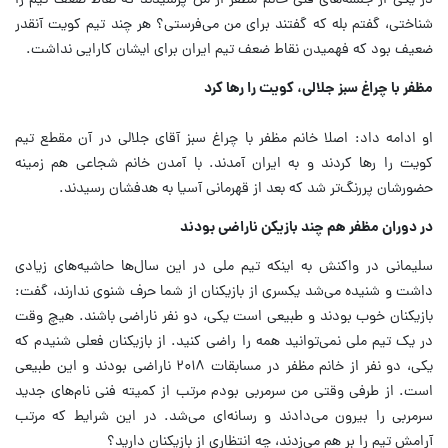
در یکی از جلسه‌های فنی خانم مظفر از من پرسیدند که نقاط ضعف تیم را
شناختی، گفتم بله که گفتند برای من می‌فرستی؟ هر چند تیم کویت آنقدر
ضعیف بود که فهمیدن نقاط ضعف تیم ایران برای ایشان کارایی نداشت.
مظفر با چراغ سبز جلالی، کویت را رها کرد
او ادامه داد: اصلا خانم مظفر با چراغ سبز آقای جلالی در آن مقطع تیم
کویت را رها کردند و به ایران آمدند. با آمدن خانم شجاعی هم زمینه
حضورشان پررنگ‌تر شد که بعد از قهرمانی آسیا به هدفشان رسیدند.
در دوران مظفر هم چند بازیکن ناراضی بودند
سلیمانی در واکنش به اینکه تیم ملی در این سال‌ها حاشیه‌های زیادی
داشت و شنیده می‌شد یکسری از بازیکنان از شما حرف شنوی ندارند، گفت:
بازیکنان خوب بودند و طبیعی است یکی، دو نفر ناراضی باشند. هیچ وقت
در یک تیم‌ ملی نمی‌توانید همه را راضی کنید. از بازیکنان فعلی شنیدم که
یکی، دو نفر از خانم مظفر در مسابقات ۲۰۱۸ ناراضی بودند و این طبیعی
است. از طرفی وقتی من سرمربی بودم مرتب از کمیته فنی نام‌های جدید
سرمربی را بیرون می‌دادند و رسانه‌ای می‌شد. در این شرایط که مرتب
آرامش تیم را بر هم می‌زدند، چه انتظاری از بازیکنان دارید؟