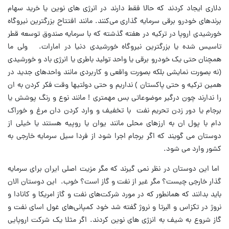
دلاری ایجاد کردند که حالا فقط دارند در انرژی های نوین یا خرید سهام
برندهای خودرو برقی سرمایه گذاری می‌کنند. مانند افتتاح بزرگترین نیروگاه
خورشیدی اروپا در ترکیه در هفته گذشته که با سرمایه صندوق توسعه قطر
تاسیس شده یا بزرگترین نیروگاه خورشیدی دنیا در امارات. ولی ما
همچنان حتی یک خودرو برقی یا واحد تولید باطری یا انرژی باد و خورشیدی
(نه بصورت نمایشی بلکه بصورت واقعی و کاربردی مانند واحدهای جدید در
همین ترکیه و حتی پاکستان ) نداریم و حتی دولتیها وقت فکر کردن به ان
را ندارند چون درگیر موضوعاتی بس مهمتری ! مانند نوع و رنگ پوشش یا
برجام یا دور زدن تحریم نفت با تخفیف و وارد کردن دان مرغ و خوراک
دام با پول ان به ارزهای محلی مانند یوان یا روپیه هستند یا خیلی از
دوستان می گویند که اگر برجام اجرا شود از فردا سیل سرمایه خارجی به
کشور وارد می شود.
اما این دوستان در نظر نمی گیرند که مگر مزیت اصلی ایران برای سرمایه
گذار خارجی چیست؟ مگر غیر از نفت و گاز است؟ خوب. این دوستان الان
باید بدانند که همانطور که در مورد شرکت‌های نفت و گاز امریکا و کانادا و
نروژ در تکزاس و البرتا و نروژ گفته شد خود کمپانی‌های غول اسای نفت و
گاز شروع به شیف به انرٰژی های نوین کردند. اگر مثلا یک شرکت اروپایی