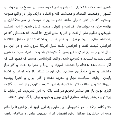
همین است که حالا خیلی از مردم و اخیرا خود مسولان سطح بالای دولت و
کشور از وضعیت اقتصاد و معیشت گله و انتقاد دارند. ولی در واقع متوجه
نیستیم که در کنار دلایلی مانند عدم مدیریت درست یا سیاستگذاری و
برنامه ریزی در دولت‌های گذشته و کنونی، همین غافل شدن از این شیفت
تاریخی و عظیم دنیا از نفت و گاز به سایر انرژی ها است که همانطور که در
یادداشت‌های سال‌های قبل این قلم به انها پرداخته شده از حداقل 2010 با
افزایش قیمت نفت و افزایش نفت شیل امریکا شروع شد و در این دو
سال اخیر با منابع انرژی حتی بسیار گسترده تر باد و خورشید نسبت به شیل
نفتی بشدت تشدید و تسریع شده. واقعا کارشناسی هست که تصور کند که
اگر مانند دهه هفتاد یا هشتاد امریکا و اروپا و دنیا به نفت و گاز نیاز
داشتند و هیچ جایگزین معتبری برای ان نداشتند باز هم اوباما و اخیرا
بایدن بطرف سیاست مهار و تحریم نفت و گاز ایران و اخیرا روسیه
می‌رفتند؟ ولی حالا نه تنها با توجه به این شیفت تاریخی از نفت و گاز به
انرژی نوین باز هم بیشتر تحریم می‌کنند بلکه به این تحریم‌ها نیاز دارند تا
بیشتر و بیشتر بتوانند صنایع انرژی نوین و خوردو برقی را گسترش دهند.
ختم کلام اینکه ما در کشورمان نیاز داریم به این فوق ابر چالش‌ها یا مادر
همه ابر چالش‌ها حداقل برای اقتصاد ایران بصورت علمی و سازمان یافته