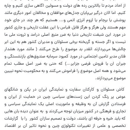
از احاد مردم تا بالاترین رده های دولت و مسولین اگاهی سازی کنیم و چاره
کنیم. اما الان درگیر بی‌پایان جدل‌های موافقان و مخالفان امور دیگری مانند
پوشش یا برجام یا لزوم انرژی اتمی و... هستیم که هر چند در جای خود
مهم هستند ولی هرگز و هرگز قابل قیاس با این غفلت تاریخی و جاری کشور
در مورد این شیفت تاریخی دنیا به ضرر منبع اصلی درامد و ثروت ملی ما
نیست و اگر جسته و گریخته برخی مسئولان و مدیران کشور هم به این ابر
چالش‌ها می‌پردازند انقدر بد موضوع را طرح می‌کنند ( مانند مورد هشدار
فلان مدیر تامین اجتماعی در مورد کمبود سرمایه صندوق‌های بازنشستگی و
جبران ان با فروش فرضی جزایر...) که حتی به ضرر اصل مطلب تمام
می‌شود و همه اصل موضوع را فراموش می‌کنند و به محکومیت نحوه تبیین
موضوع می‌پردازند.
کاش مسئولان و کارکنان سفارت و نمایندگی ایران در پکن و شانگهای
عوض پر رنگ کردن این ژست‌های سیاسی چین در حمایت از ایران و
فرستادن گزارش آن به وظیفه و ماموریت اصلی یک نمایندگی سیاسی و
تجاری و فرهنگی در کشور میزبان توجه می‌کردند و به عنوان دیده بان هایی
که باید خبره و حرفه ای باشند، دولت و تصمیم سازان کشور را با گزارشات
تخصصی و علمی از تغییرات تکنولوژی چین و نحوه تاثیر آن بر اقتصاد