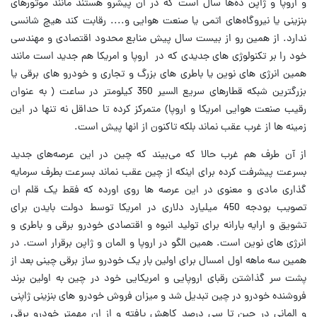
و اروپا و ژاپن ده‌ها سال است که در ان پیشرو هستند مانند موتورهای
بنزینی یا نیروگاه‌های اتمی یا صنعت هوایی و.... رقابت کند هیچ شانسی
ندارد. از همین رو از بیست سال پیش منابع محدود اقتصادی و مهندسی
خود را بر تکنولوژی های جدیدی که در اروپا و امریکا هم جدید است مانند
همین انرژی های نوین یا باطری های بزرگ و تجاری و خودرو های برقی یا
بزرگترین شبکه قطارهای سریع السیر 350 کیلومتر در ساعت ( به عنوان
رقیب صنعت هوایی امریکا و اروپا) متمرکز کرده تا حداقل نه تنها در این
زمینه ها از غرب عقب نماند بلکه تاکنون از انها پیش است.
از آن طرف هم غرب حالا که می‌بیند که چین در این عرصه‌های جدید
بسرعت پیشرفت کرده برای اینکه از چین عقب نماند بسرعت بطرف سرمایه
گذاری مادی و معنوی در این عرصه ها روی اورده که فقط یک قلم ان
تصویب بودجه 450 میلیارد دلاری در امریکا توسط دولت بایدن برای
تشویق و ارایه یارانه برای تولید انبوه و اقتصادی خودرو برقی و باطری و
انرژی های نوین است. همین الگو در اروپا و المان و ژاپن برقرار است. در
همین سه ماهه اول امسال برای اولین بار یک خودرو ساز برقی چینی بعد از
پشت سر گذاشتن رقبای اروپایی و امریکایی خود در چین به اولین برند
فروشنده خودرو در چین تبدیل شد و میزان فروش خودرو های بنزینی ژاپنی
و المانی در چین تا سی درصد کاهش یافته و از ان مهمتر خودرو برقی