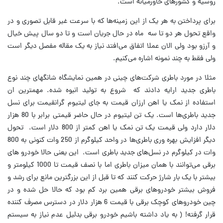
روسیه و کشورهای خاورمیانه است.
برای پرداختن به هر یک از این زمینه‌ها که با سرعت غیر قابل تصوری و در
واقع تحول هر دو تا سه ماه در حال جریان است و تا دو سال پیش خیال
و آرزو بود ولی الان عملا اتفاق می‌افتد نیاز به یک مقاله مفصل دیگر است
ولی فقط به چند نمونه اشاره می‌کنیم.
مثلا در مورد باطری شرکت‌های چینی در همین نمایشگاه شانگهای چند نوع
باطری جدید ارایه دادند که شروع به تولید انبوه شده. مهمترین ان
استفاده از نمک یا اهن ارزان قیمت به جای لیتیوم گرانقیمت برای نسل
جدید باطری‌ها است. یک تن لیتیوم در حال حاضر قیمتی برابر با 80 هزار
دلار دارد ولی قیمت یک تن نمک یا اهن کمتر از 800 دلار است. تحول
دیگر افزایش بهره وری باطری‌ها در واحد کیلوگرم از 250 وات کنونی به 800
وات در کیلوگرم در نسل‌های جدید باطری است. این یعنی حالا خودرو های
برقی می‌توانند با همان میزان باطری اما با نصف قیمت تا 1000 کیلومتر و
بیشتر با یک بار شارژ حرکت کنند که تا قبل از این بزرگترین مانع برای رشد و
فروش بیشتر خودروهای برقی همین برد کم بود که حالا حل شده و در
چین خودروهای کوچک برقی با قیمت 6 هزار دلار در دسترس مصرف کننده
قرار گرفته! ( به یاد داشته باشیم خودرو برقی بدلیل عدم نیاز به سیستم