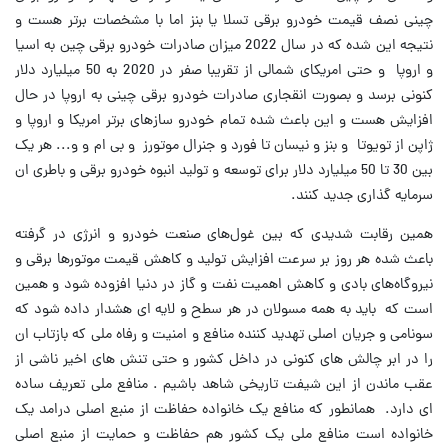
چینی نصف قیمت خودرو برقی تسلا یا بنز اما با مشخصات برتر هست و
نتیجه این شده که در سال 2022 میزان صادرات خودرو برقی چین به اسیا
و اروپا و حتی امریکای شمالی از تقریبا صفر در 2020 به 50 میلیارد دلار
کنونی برسد و بصورت انقجاری صادرات خودرو برقی چینی به اروپا در حال
افزایش هست و این باعث شده تمام خودرو سازهای برتر امریکا و اروپا و
ژاپن از تویوتا و بنز و نیسان تا فورد و جنرال موتورز و بی ام و و... هر یک
بین 30 تا 50 میلیارد دلار برای توسعه و تولید انبوه خودرو برقی و باطری ان
سرمایه گذاری جدید کنند.
همین رقابت شدیدی که بین غول‌های صنعت خودرو و انرژی در گرفته
باعث شده هر روز بر سرعت افزایش تولید و کاهش قیمت موتورها برقی و
نیروگاه‌های بادی و کاهش اهمیت نفت و گاز در دنیا افزوده شود و همین
است که باید به همه مسولان در هر سطح و لایه ای هشدار داده شود که
سونامی و جریان اصلی تهدید کننده منافع و امنیت و رفاه ملی که بازتاب ان
را در ابر چالش های کنونی در داخل کشور و حتی تنش های اخیر ناشی از
عقب ماندن از این شیفت تاریخی شاهد باشیم . منافع ملی تعریف ساده
ای دارد. همانطور که منافع یک خانواده حفاظت از منبع اصلی درامد یک
خانواده است منافع ملی یک کشور هم حفاظت و حمایت از منبع اصلی