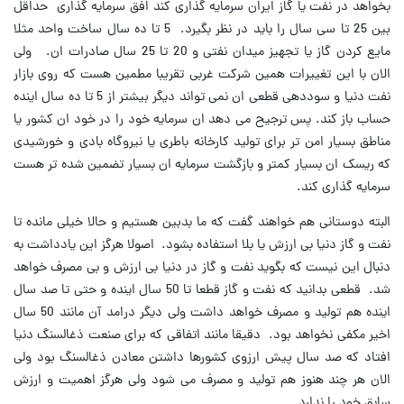
بخواهد در نفت یا گاز ایران سرمایه گذاری کند افق سرمایه گذاری حداقل
بین 25 تا سی سال را باید در نظر بگیرد. 5 تا ده سال ساخت واحد مثلا
مایع کردن گاز یا تجهیز میدان نفتی و 20 تا 25 سال صادرات ان. ولی
الان با این تغییرات همین شرکت غربی تقریبا مطمین هست که روی بازار
نفت دنیا و سوددهی قطعی ان نمی تواند دیگر بیشتر از 5 تا ده سال اینده
حساب باز کند. پس ترجیح می دهد ان سرمایه خود را در خود ان کشور یا
مناطق بسیار امن تر برای تولید کارخانه باطری یا نیروگاه بادی و خورشیدی
که ریسک ان بسیار کمتر و بازگشت سرمایه ان بسیار تضمین شده تر هست
سرمایه گذاری کند.
البته دوستانی هم خواهند گفت که ما بدبین هستیم و حالا خیلی مانده تا
نفت و گاز دنیا بی ارزش یا بلا استفاده بشود. اصولا هرگز این یادداشت به
دنبال این نیست که بگوید نفت و گاز در دنیا بی ارزش و بی مصرف خواهد
شد. قطعی بدانید که نفت و گاز قطعا تا 50 سال اینده و حتی تا صد سال
اینده هم تولید و مصرف خواهد داشت ولی دیگر درامد آن مانند 50 سال
اخیر مکفی نخواهد بود. دقیقا مانند اتفاقی که برای صنعت ذغالسنگ دنیا
افتاد که صد سال پیش ارزوی کشورها داشتن معادن ذغالسنگ بود ولی
الان هر چند هنوز هم تولید و مصرف می شود ولی هرگز اهمیت و ارزش
سابق خود را ندارد.