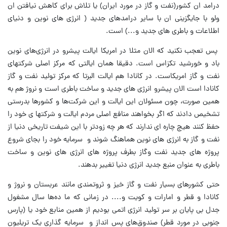
درامد ان کشور(نفت و گاز در مورد ایران) یا تلاش برای کاهش نیافتن ان
ولو با جایگزینی ان با سایر درامدهای جدید ( انرژی های نوین و دنیای
اطلاعات و باطری های جدید و...) است.
پس تعجب نکنید که الان مثلا در امریکا ایالت پیشرو در انرژی‌های نوین
باد و خورشید تکزاس است. دقیقا همان ایالتی که مرکز اصلی شرکت‎های
نفت و گاز امریکاست. در کانادا هم ایالت البرتا که مرکز تولید نفت و گاز
کانادا است الان پیشرو انرژی های جدید و ساخت باطری است و نروژ هم به
همین صورت، چون مسئولان این ایالت و این شرکت‌ها و کشورها بدرستی
تشخیص دادند که اگر بخواهند منافع اصلی مردم ایالت و شرکتها ی خود را
حفظ کنند هیچ چاره ای ندارند که هر چه زودتر با این شیفت تاریخی دنیا از
نفت و گاز به انرژی های نوین هماهنگ شوند و سرمایه خود را بجای شروع
پروژه های جدید نفت وگاز بطرف پروژه های انرژی های نوین و ساخت
باطری به عنوان منبع جدید انرژی دنیا تغییر بدهند.
حتی کشورهای بسیار نفت و گاز خیز و ثروتمندی مانند عربستان و نروژ و
کانادا و قطر و امارات و کویت و.... در زمانی که ما ده‌ها سال مشغول
جدل بی پایان بر سر تولید انرژی اتمی بودیم از همین منابع خود یا (پارس
جنوبی در مورد قطر) صندوق‌های پس انداز و سرمایه گذاری یک تریلیون