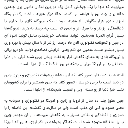
تقریبا 24 ساعته است امکان استفاده از انرژی تقریبا بی پایان باد را بوجود
می‌اورند که تنها با یک چرخش کامل یک توربین امکان تامین برق چندین
خانه برای چند روز را فراهم می کنند. حالا دیگر هزینه ساخت یک نیروگاه
انرژی بادی هزار مگاواتی از هزینه سوخت یک نیروگاه گازی یا بخاری یا
ذغالسنگی ارزانتر و با صرفه تر و ایمن تر است چه برسد به هزینه نیروگاه‌ها
بسیار گران اتمی! همچنین تولید صفحات خورشیدی بدلیل تولید انبوه آن
در چین و تحولات تکنولوژی الان 95 درصد ارزانتر از 5 سال پیش با بهره وری
بسیار بیشتر هست.همین دو قلم یعنی افرایش تصاعدی تولید خودرو برقی
و نیروگاه بادی به معنای کاهش نیاز به نفت پیش بینی شده قبلی در دنیا
حداقل به میزان 12 میلیون بشکه در روز تا 5 تا 7 سال دیگر است.
البته شاید دوستان تصور کنند که این نشانه پیشرفت تکنولوژی و برتری چین
در دنیا است یا برخی دوستان تصور کنند که چین شمشیر را برای کشورهای
نفت خیز دنیا از رو بسته. ولی واقعیت هیچکدام از اینها است.
چین هنوز چند ده سال از اروپا و ژاپن و امریکا در تکنولوژی و سرمایه به
معنی عموم و کلی ان عقب است ولی در سال‌های گذشته این فاصله را با
صبوری و افتادگی و تلاش بسیار دارد کاهش می‌دهد. از ان مهمتر چین
بسیار عاقلانه متوجه شده است که اگر بخواهد در تکنولوژی هایی که امریکا