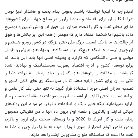
امیدواریم تا اینجا توانسته باشیم بخوبی پیام بحث و هشدار امیز بودن
شرایط کلان ان برای اقتصاد و اینده ایران و در سطح جهانی برای کشورهای
دارای ذخایر نفت و گاز را تحت عنوان این فوق ابر چالش تبیین و توضیح
داده باشیم اما شخصا اعتقاد دارم که مهمتر از همه این ابر چالش‌ها و فوق
ابر چالش‌ها ما با یک اسیب بزرگ ملی حتی بزرگتر در کشور روبرو هستیم و
ان چیزی نیست جز اینکه هیچ‌کدام از دستگاه‌ها و نهادهای عریض و طویل
دولتی و حتی دانشگاهی که کارکرد و وظیفه اصلی انها باید این باشد که
برای توسعه کشور و اداره اقتصاد بصورت سیستماتیک و نهادینه شده
گزارشات و مقالات و پژوهش‌های کامل را برای پایش تغییرات دنیا و
تاثیرات ان برای کشور ارایه دهند تا در سیاستگذاری های کلان کشور و
تصمیم سازان اصلی مورد استفاده قرار گیرند نه تنها حتی یک کار علمی و
برنامه عملی یا حتی اگاهی از اهمیت این موضوعات به مقامات تصمیم ساز
ارایه نمی‌نمایند بلکه حتی درک و اطلاعات دقیقی در مورد این روندهای
جهانی ندارند و بالاترین و نقطه اوج برون ده انها دادن نظریاتی همچون
پایان نفت و گاز امریکا تا 2020 و یا زمستان سخت برای اروپا و ناگزیر
بودن دادن انواع امتیاز از سوی اروپا و غرب به ما یا نیاز چین و دنیا به
نفت ما است که متاسفانه عنوان مشاورین ارشد را هم دارند.