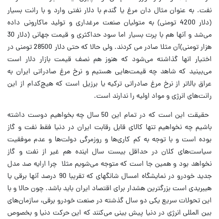
نفت. به عنوان مثال دان مرغ یا گندم با دلار نفتی وارد و با رانت بسیار
(دلار 4200 تومنی) به متولیان صنعت مرغداری و تولید ماکارونی داده
می‌شد و آنها هم با پرت بسیار اما سود حداکثری و قیمت جهانی (دلار 30
هزار تومنی)آن مثلا صادر می کردند. ولی حالا که حتی دلار 28500 تومنی در
اختیار انها گذاشته می‌شود که هنوز هم نصف قیمت بازار دلار است
می‌بینید که شاهد چه قیمت‌هایی هستیم و نرخ مرغ صادراتی ایران به
عراق بالاتر از نرخ مرغ صادراتی ترکیه یا برزیل است که هیچ‌کدام از این
رانت‌های انرژی و مواد اولیه را ندارند است.
حقیقت این است که در تمام این 50 سال چه بخواهیم دوست داشته
باشیم چه نخواهیم تنها کالای قابل رقابت ایران در دنیا فقط نفت و گاز
بوده است و با توجه به کم کاری‌ها و روزمرگی دولت‌ها و عدم موفقیت
سیاست‌های کلان در حداقل بیست سال اینده هم غیر از نفت و گاز
نخواهد بود و همین جا است که متوجه می‌شویم مثلا چرا ارایه صد مدل
جدید خودرو در نمایشگاه امسال شانگهای که تقریبا 90 درصد آنها برقی یا
هیبریدی است بزرگترین هشدار برای اقتصاد ایران باید باشد. چون حالا و با
این تحولات سریع یکی دو سال گذشته در صنعت خودرو برقی، سازمان‌های
بین المللی انرژی در دنیا پیش بینی می‌کنند که این حرکت دنیا و بخصوص