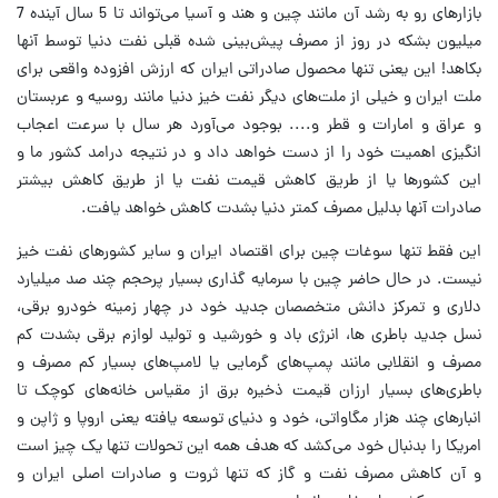
بازارهای رو به رشد آن مانند چین و هند و آسیا می‌تواند تا 5 سال آینده 7
میلیون بشکه در روز از مصرف پیش‌بینی شده قبلی نفت دنیا توسط آنها
بکاهد! این یعنی تنها محصول صادراتی ایران که ارزش افزوده واقعی برای
ملت ایران و خیلی از ملت‌های دیگر نفت خیز دنیا مانند روسیه و عربستان
و عراق و امارات و قطر و.... بوجود می‌آورد هر سال با سرعت اعجاب
انگیزی اهمیت خود را از دست خواهد داد و در نتیجه درامد کشور ما و
این کشورها یا از طریق کاهش قیمت نفت یا از طریق کاهش بیشتر
صادرات آنها بدلیل مصرف کمتر دنیا بشدت کاهش خواهد یافت.
این فقط تنها سوغات چین برای اقتصاد ایران و سایر کشورهای نفت خیز
نیست. در حال حاضر چین با سرمایه گذاری بسیار پرحجم چند صد میلیارد
دلاری و تمرکز دانش متخصصان جدید خود در چهار زمینه خودرو برقی،
نسل جدید باطری ها، انرژی باد و خورشید و تولید لوازم برقی بشدت کم
مصرف و انقلابی مانند پمپ‌های گرمایی یا لامپ‌های بسیار کم مصرف و
باطری‌های بسیار ارزان قیمت ذخیره برق از مقیاس خانه‌های کوچک تا
انبارهای چند هزار مگاواتی، خود و دنیای توسعه یافته یعنی اروپا و ژاپن و
امریکا را بدنبال خود می‌کشد که هدف همه این تحولات تنها یک چیز است
و آن کاهش مصرف نفت و گاز که تنها ثروت و صادرات اصلی ایران و