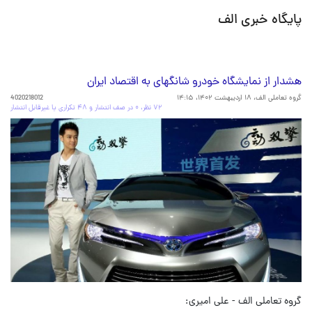
پایگاه خبری الف
هشدار از نمایشگاه خودرو شانگهای به اقتصاد ایران
گروه تعاملی الف،
۱۸ اردیبهشت ۱۴۰۲، ۱۴:۱۵
4020218012
۷۲ نظر، ۰ در صف انتشار و ۴۸ تکراری یا غیرقابل انتشار
گروه تعاملی الف - علی امیری: