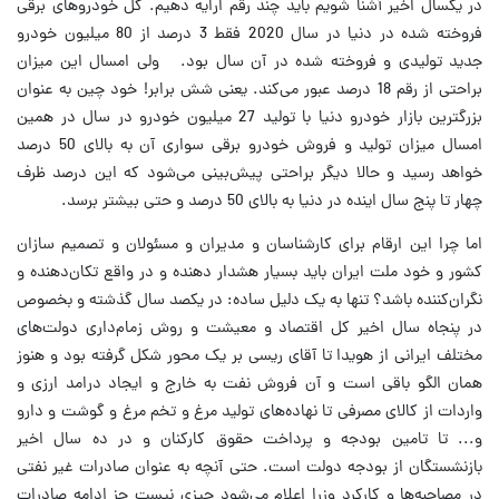
در یکسال اخیر آشنا شویم باید چند رقم ارایه دهیم. کل خودروهای برقی
فروخته شده در دنیا در سال 2020 فقط 3 درصد از 80 میلیون خودرو
جدید تولیدی و فروخته شده در آن سال بود. ولی امسال این میزان
براحتی از رقم 18 درصد عبور می‌کند. یعنی شش برابر! خود چین به عنوان
بزرگترین بازار خودرو دنیا با تولید 27 میلیون خودرو در سال در همین
امسال میزان تولید و فروش خودرو برقی سواری آن به بالای 50 درصد
خواهد رسید و حالا دیگر براحتی پیش‌بینی می‌شود که این درصد ظرف
چهار تا پنج سال اینده در دنیا به بالای 50 درصد و حتی بیشتر برسد.
اما چرا این ارقام برای کارشناسان و مدیران و مسئولان و تصمیم سازان
کشور و خود ملت ایران باید بسیار هشدار دهنده و در واقع تکان‌دهنده و
نگران‌کننده باشد؟ تنها به یک دلیل ساده: در یکصد سال گذشته و بخصوص
در پنجاه سال اخیر کل اقتصاد و معیشت و روش زمام‌داری دولت‌های
مختلف ایرانی از هویدا تا آقای ریسی بر یک محور شکل گرفته بود و هنوز
همان الگو باقی است و آن فروش نفت به خارج و ایجاد درامد ارزی و
واردات از کالای مصرفی تا نهاده‌های تولید مرغ و تخم مرغ و گوشت و دارو
و... تا تامین بودجه و پرداخت حقوق کارکنان و در ده سال اخیر
بازنشستگان از بودجه دولت است. حتی آنچه به عنوان صادرات غیر نفتی
در مصاحبه‌ها و کارکرد وزرا اعلام می‌شود چیزی نیست جز ادامه صادرات