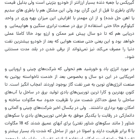
گیربکس یا جعبه دنده بسیار ارزانتر از خودرو بنزینی است ولی بدلیل قیمت
بالای باطری تا قبل از این گران بود ولی این مشکل هم با باطری های سدیم
یا اهن حل شده) و از ان مهمتر با افزایش این میزان بهره وری در واحد
کیلوگرم حالا حتی استفاده از برق در صنعت ترابری سنگین و هواپیمایی و
دریایی هم که تا دو سال پیش غیر ممکن و ارزو بود حالا کاملا عملی
خواهد بود و این یعنی حتی صنعت هوایی که بعد از خودرو بیشترین نفت
دنیا را مصرف می‌کند نیز نمی‌تواند از برقی شدن در بلند مدت مستثنی
شود.
در مورد انرژی باد و خورشید هم تحولی که شرکت‌های چینی و اروپایی و
امریکایی در این دو سال و بخصوص بعد از خدمت ناخواسته پوتین به
صنعت انرژی‌های نوین به ضرر نفت گاز بوجود اوردند اعجاب انگیز است. تا
کنون بهترین و کارا ترین توربین‌های بادی تولید برق در ساحل یا آب‌های
ساحلی با عمق حداکثر شصت متر با ظرفیت حدود سه مگاوات ساخته و
امکان بهره برداری داشتند. ولی در یکسال اخیر شرکت‌های چینی و آلمانی و
دانمارکی در رقابت با یکدیگر موفق به طراحی توربین‌های بادی با سکوهای
شناور ( مانند سکوهای شناور نفتی) برای آبهای عمیق شدند که 18 مگاوات
یا 6 برابر ظرفیت دارند و اصولا در دور از ساحل که شدت باد بسیار بیشتر و